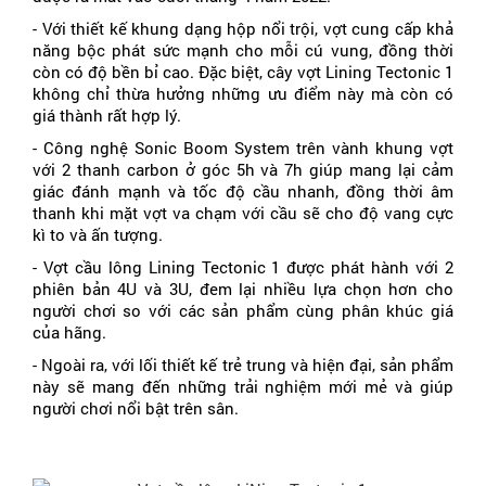
- Với thiết kế khung dạng hộp nổi trội, vợt cung cấp khả 
năng bộc phát sức mạnh cho mỗi cú vung, đồng thời 
còn có độ bền bỉ cao. Đặc biệt, cây vợt Lining Tectonic 1 
không chỉ thừa hưởng những ưu điểm này mà còn có 
giá thành rất hợp lý.
- Công nghệ Sonic Boom System trên vành khung vợt 
với 2 thanh carbon ở góc 5h và 7h giúp mang lại cảm 
giác đánh mạnh và tốc độ cầu nhanh, đồng thời âm 
thanh khi mặt vợt va chạm với cầu sẽ cho độ vang cực 
kì to và ấn tượng.
- Vợt cầu lông Lining Tectonic 1 được phát hành với 2 
phiên bản 4U và 3U, đem lại nhiều lựa chọn hơn cho 
người chơi so với các sản phẩm cùng phân khúc giá 
của hãng.
- Ngoài ra, với lối thiết kế trẻ trung và hiện đại, sản phẩm 
này sẽ mang đến những trải nghiệm mới mẻ và giúp 
người chơi nổi bật trên sân.