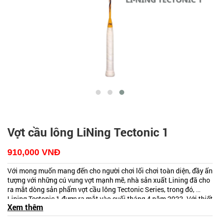
Vợt cầu lông LiNing Tectonic 1
910,000
VNĐ
Với mong muốn mang đến cho người chơi lối chơi toàn diện, đầy ấn 
tượng với những cú vung vợt mạnh mẽ, nhà sản xuất Lining đã cho 
ra mắt dòng sản phẩm vợt cầu lông Tectonic Series, trong đó, 
Lining Tectonic 1 được ra mắt vào cuối tháng 4 năm 2022. Với thiết 
Xem thêm
kế khung dạng hộp nổi trội, vợt cung cấp khả năng bộc phát sức 
Xem thêm
những mẫu vợt cầu lông LiNing
mới nhất tại 
Siêu thị cầu 
mạnh cho mỗi cú vung, đồng thời còn có độ bền bỉ cao. Đặc biệt, 
lông
 !