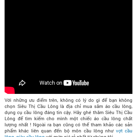
Với những ưu điểm trên, không có lý do gì để bạn không
chọn Siêu Thị Cầu Lông là địa chỉ mua sắm áo cầu lông,
dụng cụ cầu lông đáng tin cậy. Hãy ghé thăm Siêu Thị Cầu
Lông để tìm kiếm cho mình một chiếc áo cầu lông chất
lượng nhất ! Ngoài ra bạn cũng có thể tham khảo các sản
phẩm khác liên quan đến bộ môn cầu lông như
vợt cầu
lông
,
giày cầu lông
với mức giá rẻ nhất từ chúng tôi.