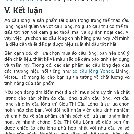
V. Kết luận
Áo cầu lông là sản phẩm rất quan trọng trong thể thao cầu
lông ngoài quần và vợt cầu lông, nó giúp cầu thủ có thể thi
đấu tốt hơn với cảm giác thoải mái và sự linh hoạt cao. Vì
vậy, việc lựa chọn áo cầu lông chính hãng phù hợp với mình
là điều cần thiết để đạt được hiệu suất thi đấu tốt nhất.
Bên cạnh đó, khi lựa chọn mua áo cầu lông, bạn nên chú ý
đến chất liệu, thiết kế và màu sắc để đảm bảo tính tiện dụng
và thẩm mỹ. Trong đó, các sản phẩm áo cầu lông đẹp của
các thương hiệu nổi tiếng như
áo cầu lông Yonex
, Lining,
Victor,.. sẽ mang lại cho bạn sự tin tưởng về chất lượng và
tính năng của sản phẩm.
Nếu bạn đang tìm kiếm một địa chỉ mua sắm uy tín và chất
lượng cho sản phẩm áo cầu lông, quần cầu lông, vợt cầu
lông và giày cầu lông thì Siêu Thị Cầu Lông là sự lựa chọn
hoàn hảo cho bạn. Với đội ngũ nhân viên giàu kinh nghiệm
và am hiểu về sản phẩm, chính sách đổi trả sản phẩm linh
hoạt và nhanh chóng, Siêu Thị Cầu Lông sẽ giúp bạn tìm
được chiếc áo cầu lông phù hợp nhất với nhu cầu và sở
thích của mình. Ngoài ra, bạn cũng có thể tham khảo các