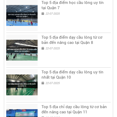
Top 5 địa điểm học cầu lông uy tín
tại Quận 7
22-07-2025
Top 5 địa điểm dạy cầu lông từ cơ
bản đến nâng cao tại Quận 8
22-07-2025
Top 5 địa điểm dạy cầu lông uy tín
nhất tại Quận 10
22-07-2025
Top 5 địa chỉ dạy cầu lông từ cơ bản
đến nâng cao tại Quận 11