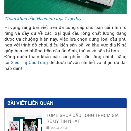
Tham khảo cầu Haanson loại 1 tại đây
Hi vọng rằng bài viết trên đã cung cấp cho bạn cái nhìn rõ
ràng và đầy đủ về các loại quả cầu lông chất lượng đang
được ưa chuộng hiện nay. Việc lựa chọn đúng loại cầu phù
hợp với trình độ chơi, điều kiện sân bãi và khu vực địa lý sẽ
giúp bạn có những trận cầu ổn định, thú vị và bền bỉ hơn.
Đừng quên tham khảo các sản phẩm cầu lông chính hãng
tại
Siêu Thị Cầu Lông
để được tư vấn chi tiết và nhận ưu đãi
hấp dẫn!
BÀI VIẾT LIÊN QUAN
TOP 5 SHOP CẦU LÔNG TPHCM GIÁ
RẺ UY TÍN NHẤT
22-03-2023