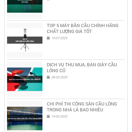
TOP 5 MÁY BẮN CẦU CHÍNH HÃNG
CHẤT LƯỢNG GIÁ TỐT
10-07-2025
DỊCH VỤ THU MUA, BÁN GIÀY CẦU
LÔNG CŨ
08-03-2025
CHI PHÍ THI CÔNG SÂN CẦU LÔNG
TRONG NHÀ LÀ BAO NHIÊU
14-03-2025