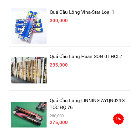
Quả Cầu Lông Vina-Star Loại 1
300,000
Quả Cầu Lông Haan SON 01 HCL7
295,000
Quả Cầu Lông LINNING AYQN024-3
TỐC ĐỘ 76
280,000
1%
275,000