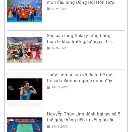
môn cầu lông Đồng Đội Hỗn Hợp
12-05-2023
Sân cầu lông Galaxy tưng bừng
tuần lễ khai trương, từ ngày 10 -
14/7/2023
10-07-2023
Thùy Linh bị cựu vô địch thế giới
Pusarla Sindhu ngược dòng đầy
tiếc nuối ở tứ kết Phần Lan mở rộng
14-10-2023
Nguyễn Thùy Linh đánh bại tay số 5
thế giới, thẳng tiến tứ kết giải cầu
lông China Masters 2023
24-11-2023