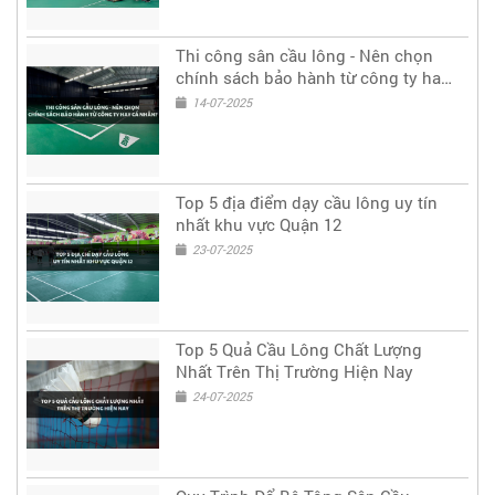
Thi công sân cầu lông - Nên chọn
chính sách bảo hành từ công ty hay
cá nhân?
14-07-2025
Top 5 địa điểm dạy cầu lông uy tín
nhất khu vực Quận 12
23-07-2025
Top 5 Quả Cầu Lông Chất Lượng
Nhất Trên Thị Trường Hiện Nay
24-07-2025