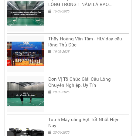
LÔNG TRONG 1 NĂM LÀ BAO
NHIÊU?
15-03-2025
Thầy Hoàng Văn Tâm - HLV dạy cầu
lông Thủ Đức
19-03-2025
Đơn Vị Tổ Chức Giải Cầu Lông
Chuyên Nghiệp, Uy Tín
29-03-2025
Top 5 Máy căng Vợt Tốt Nhất Hiện
Nay
23-04-2025