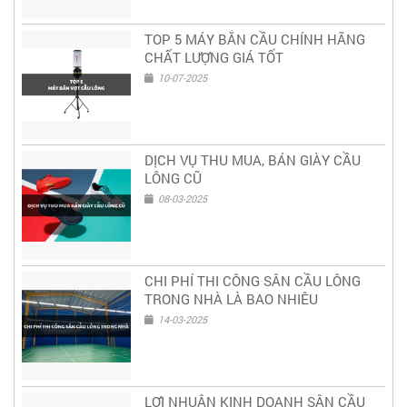
TOP 5 MÁY BẮN CẦU CHÍNH HÃNG
CHẤT LƯỢNG GIÁ TỐT
10-07-2025
DỊCH VỤ THU MUA, BÁN GIÀY CẦU
LÔNG CŨ
08-03-2025
CHI PHÍ THI CÔNG SÂN CẦU LÔNG
TRONG NHÀ LÀ BAO NHIÊU
14-03-2025
LỢI NHUẬN KINH DOANH SÂN CẦU