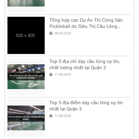
Tổng hợp các Dự Án Thi Công Sân
Pickleball do Siêu Thị Cầu Lông
thực hiện
08-06-2025
Top 5 địa chỉ dạy cầu lông uy tín,
chất lượng nhất tại Quận 2
17-06-2025
Top 5 địa điểm dạy cầu lông uy tín
nhất tại Quận 3
17-06-2025