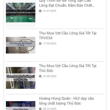
Quy Trình Đổ Bê Tông Sân Cầu
Lông Đạt Chuẩn, Đảm Bảo Chất
Lượng & Độ Bền Lâu Dài
31-07-2025
Thu Mua Vợt Cầu Lông Giá Tốt Tại
TP.HCM
17-09-2025
Thu Mua Vợt Cầu Lông Giá Tốt Tại
Thủ Đức
21-09-2025
Hoàng Hùng Quân - HLV dạy cầu
lông chất lượng Thủ Đức
05-10-2025