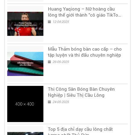
Huang Yaqiong – Nữ hoàng cầu
lông thế giới thành "cô giáo TikTok"
truyền cảm hứng
12-04-2025
Mẫu Thảm bóng bàn cao cấp – cho
tập luyện và thi đấu chuyên nghiệp
26-05-2025
Thi Công Sân Bóng Bàn Chuyên
Nghiệp | Siêu Thị Cầu Lông
24-05-2025
Top 5 địa chỉ dạy cầu lông chất