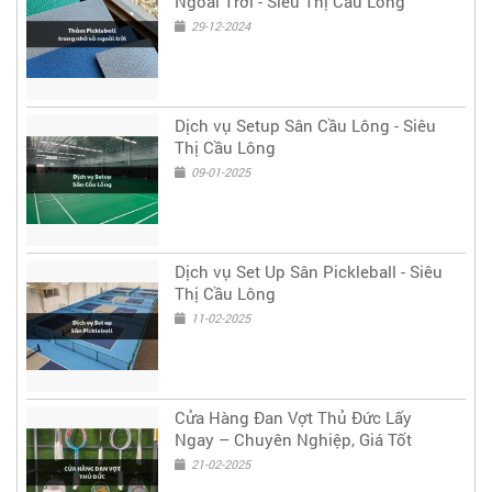
Ngoài Trời - Siêu Thị Cầu Lông
29-12-2024
Dịch vụ Setup Sân Cầu Lông - Siêu
Thị Cầu Lông
09-01-2025
Dịch vụ Set Up Sân Pickleball - Siêu
Thị Cầu Lông
11-02-2025
Cửa Hàng Đan Vợt Thủ Đức Lấy
Ngay – Chuyên Nghiệp, Giá Tốt
21-02-2025