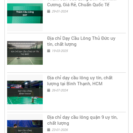
Cương, Giá Rẻ, Chuẩn Quốc Tế
29-01-2024
Địa chỉ Dạy Cầu Lông Thủ Đức uy
tín, chất lượng
19-03-2025
Địa chỉ dạy cầu lông uy tín, chất
lượng tại Bình Thạnh, HCM
26-07-2024
Địa chỉ dạy cầu lông quận 9 uy tín,
chất lượng
23-01-2026