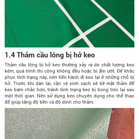
1.4 Thảm cầu lông bị hở keo
Thảm cầu lông bị hở keo thường xảy ra do chất lượng keo
kém, quá trình thi công không đều hoặc bị ẩm ướt. Để khắc
phục tình trạng này, nên tiến hành đi keo lại ở những chỗ bị
hở. Trước khi dán lại, cần vệ sinh sạch sẽ bề mặt thảm để
keo bám chắc hơn, tránh tình trạng keo bị bong tróc lại sau
một thời gian. Nên sử dụng keo chuyên dụng cho thể thao
để giúp tăng độ bền và độ dính cho thảm.