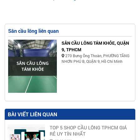
Sân cầu lông liên quan
SÂN CẦU LÔNG TÁM KHỎE, QUẬN
9, TPHCM
270 Bưng Ông Thoàn, PHƯỜNG TĂNG
NHƠN PHÚ B, QUẬN 9, Hồ Chí Minh
BÀI VIẾT LIÊN QUAN
TOP 5 SHOP CẦU LÔNG TPHCM GIÁ
RẺ UY TÍN NHẤT