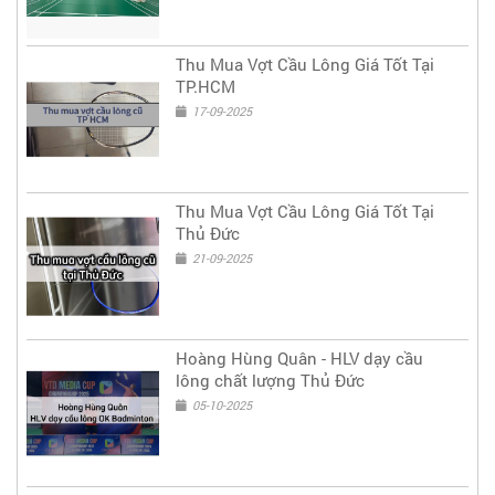
Thu Mua Vợt Cầu Lông Giá Tốt Tại
TP.HCM
17-09-2025
Thu Mua Vợt Cầu Lông Giá Tốt Tại
Thủ Đức
21-09-2025
Hoàng Hùng Quân - HLV dạy cầu
lông chất lượng Thủ Đức
05-10-2025