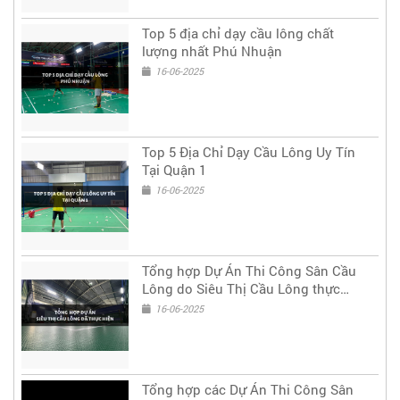
Top 5 địa chỉ dạy cầu lông chất
lượng nhất Phú Nhuận
16-06-2025
Top 5 Địa Chỉ Dạy Cầu Lông Uy Tín
Tại Quận 1
16-06-2025
Tổng hợp Dự Án Thi Công Sân Cầu
Lông do Siêu Thị Cầu Lông thực
hiện
16-06-2025
Tổng hợp các Dự Án Thi Công Sân