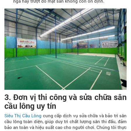
ngã hay trượt do mặt sân không còn ổn định.
3. Đơn vị thi công và sửa chữa sân
cầu lông uy tín
Siêu Thị Cầu Lông
cung cấp dịch vụ sửa chữa và bảo trì sân
cầu lông toàn diện, giúp duy trì chất lượng sân thi đấu, đảm
bảo an toàn và hiệu suất cao cho người chơi. Chúng tôi thực