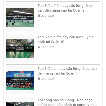
Top 5 địa điểm dạy cầu lông từ cơ
bản đến nâng cao tại Quận 8
22-07-2025
Top 5 địa điểm dạy cầu lông uy tín
nhất tại Quận 10
22-07-2025
Top 5 địa chỉ dạy cầu lông từ cơ bản
đến nâng cao tại Quận 11
22-07-2025
Thi công sân cầu lông - Nên chọn
chính sách bảo hành từ công ty hay