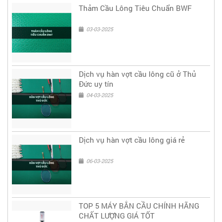
Thảm Cầu Lông Tiêu Chuẩn BWF
03-03-2025
Dịch vụ hàn vợt cầu lông cũ ở Thủ
Đức uy tín
04-03-2025
Dịch vụ hàn vợt cầu lông giá rẻ
06-03-2025
TOP 5 MÁY BẮN CẦU CHÍNH HÃNG
CHẤT LƯỢNG GIÁ TỐT