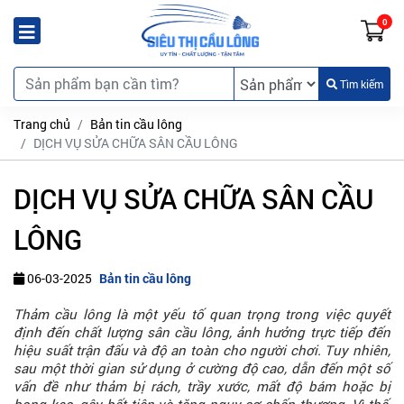
0
Tìm kiếm
Trang chủ
Bản tin cầu lông
DỊCH VỤ SỬA CHỮA SÂN CẦU LÔNG
DỊCH VỤ SỬA CHỮA SÂN CẦU
LÔNG
06-03-2025
Bản tin cầu lông
Thảm cầu lông là một yếu tố quan trọng trong việc quyết
định đến chất lượng sân cầu lông, ảnh hưởng trực tiếp đến
hiệu suất trận đấu và độ an toàn cho người chơi. Tuy nhiên,
sau một thời gian sử dụng ở cường độ cao, dẫn đến một số
vấn đề như thảm bị rách, trầy xước, mất độ bám hoặc bị