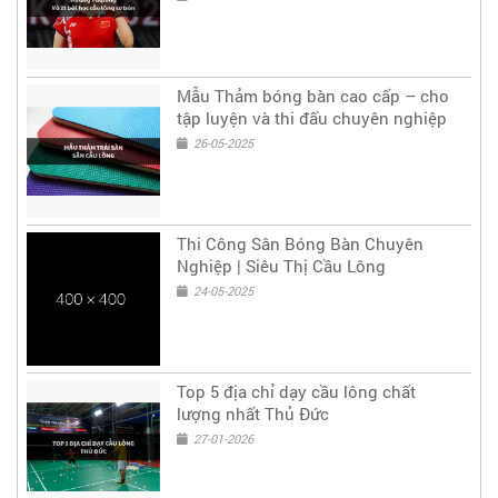
Mẫu Thảm bóng bàn cao cấp – cho
tập luyện và thi đấu chuyên nghiệp
26-05-2025
Thi Công Sân Bóng Bàn Chuyên
Nghiệp | Siêu Thị Cầu Lông
24-05-2025
Top 5 địa chỉ dạy cầu lông chất
lượng nhất Thủ Đức
27-01-2026