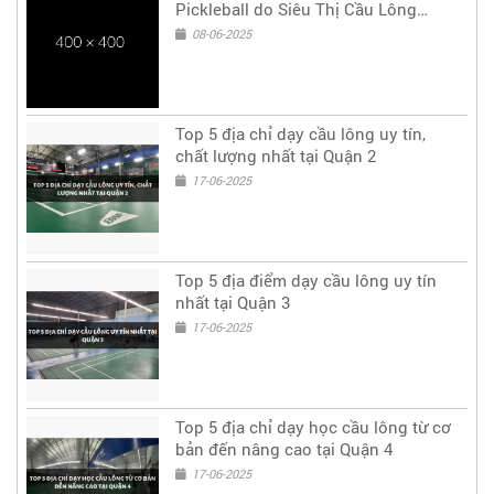
Pickleball do Siêu Thị Cầu Lông
thực hiện
08-06-2025
Top 5 địa chỉ dạy cầu lông uy tín,
chất lượng nhất tại Quận 2
17-06-2025
Top 5 địa điểm dạy cầu lông uy tín
nhất tại Quận 3
17-06-2025
Top 5 địa chỉ dạy học cầu lông từ cơ
bản đến nâng cao tại Quận 4
17-06-2025