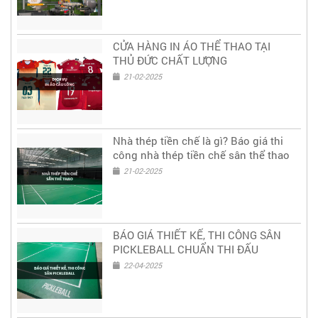
CỬA HÀNG IN ÁO THỂ THAO TẠI
THỦ ĐỨC CHẤT LƯỢNG
21-02-2025
Nhà thép tiền chế là gì? Báo giá thi
công nhà thép tiền chế sân thể thao
21-02-2025
BÁO GIÁ THIẾT KẾ, THI CÔNG SÂN
PICKLEBALL CHUẨN THI ĐẤU
22-04-2025