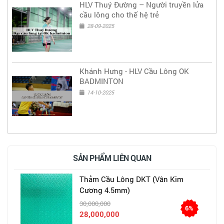
HLV Thuý Đường – Người truyền lửa
cầu lông cho thế hệ trẻ
28-09-2025
Khánh Hưng - HLV Cầu Lông OK
BADMINTON
14-10-2025
SẢN PHẨM LIÊN QUAN
Thảm Cầu Lông DKT (Vân Kim
Cương 4.5mm)
30,000,000
6%
28,000,000