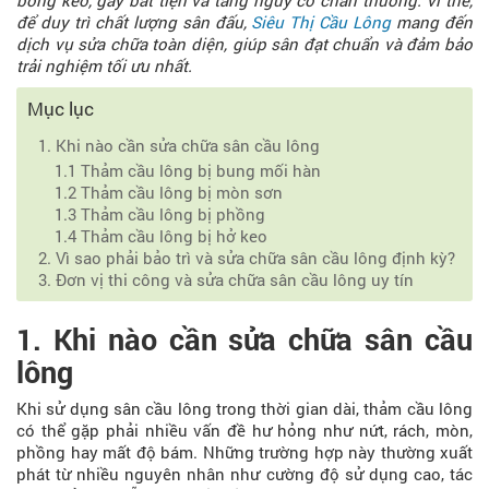
bong keo, gây bất tiện và tăng nguy cơ chấn thương. Vì thế,
để duy trì chất lượng sân đấu,
Siêu Thị Cầu Lông
mang đến
dịch vụ sửa chữa toàn diện, giúp sân đạt chuẩn và đảm bảo
trải nghiệm tối ưu nhất.
Mục lục
1. Khi nào cần sửa chữa sân cầu lông
1.1 Thảm cầu lông bị bung mối hàn
1.2 Thảm cầu lông bị mòn sơn
1.3 Thảm cầu lông bị phồng
1.4 Thảm cầu lông bị hở keo
2. Vì sao phải bảo trì và sửa chữa sân cầu lông định kỳ?
3. Đơn vị thi công và sửa chữa sân cầu lông uy tín
1. Khi nào cần sửa chữa sân cầu
lông
Khi sử dụng sân cầu lông trong thời gian dài, thảm cầu lông
có thể gặp phải nhiều vấn đề hư hỏng như nứt, rách, mòn,
phồng hay mất độ bám. Những trường hợp này thường xuất
phát từ nhiều nguyên nhân như cường độ sử dụng cao, tác