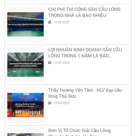
CHI PHÍ THI CÔNG SÂN CẦU LÔNG
TRONG NHÀ LÀ BAO NHIÊU
14-03-2025
LỢI NHUẬN KINH DOANH SÂN CẦU
LÔNG TRONG 1 NĂM LÀ BAO
NHIÊU?
15-03-2025
Thầy Hoàng Văn Tâm - HLV dạy cầu
lông Thủ Đức
19-03-2025
Đơn Vị Tổ Chức Giải Cầu Lông