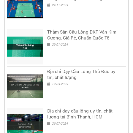
lông China Masters 2023
24-11-2023
Thảm Sân Cầu Lông DKT Vân Kim
Cương, Giá Rẻ, Chuẩn Quốc Tế
29-01-2024
Địa chỉ Dạy Cầu Lông Thủ Đức uy
tín, chất lượng
19-03-2025
Địa chỉ dạy cầu lông uy tín, chất
lượng tại Bình Thạnh, HCM
26-07-2024