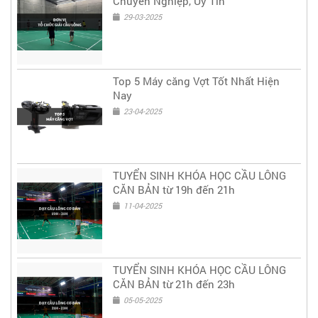
Chuyên Nghiệp, Uy Tín
29-03-2025
Top 5 Máy căng Vợt Tốt Nhất Hiện
Nay
23-04-2025
TUYỂN SINH KHÓA HỌC CẦU LÔNG
CĂN BẢN từ 19h đến 21h
11-04-2025
TUYỂN SINH KHÓA HỌC CẦU LÔNG
CĂN BẢN từ 21h đến 23h
05-05-2025