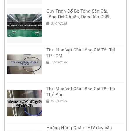
Quy Trình Đổ Bê Tông Sân Cầu
Lông Đạt Chuẩn, Đảm Bảo Chất
Lượng & Độ Bền Lâu Dài
31-07-2025
Thu Mua Vợt Cầu Lông Giá Tốt Tại
TP.HCM
17-09-2025
Thu Mua Vợt Cầu Lông Giá Tốt Tại
Thủ Đức
21-09-2025
Hoàng Hùng Quân - HLV dạy cầu