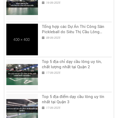
hiện
16-06-2025
Tổng hợp các Dự Án Thi Công Sân
Pickleball do Siêu Thị Cầu Lông
thực hiện
08-06-2025
Top 5 địa chỉ dạy cầu lông uy tín,
chất lượng nhất tại Quận 2
17-06-2025
Top 5 địa điểm dạy cầu lông uy tín
nhất tại Quận 3
17-06-2025