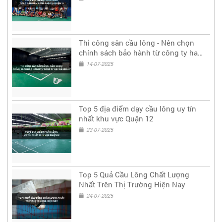
Thi công sân cầu lông - Nên chọn
chính sách bảo hành từ công ty hay
cá nhân?
14-07-2025
Top 5 địa điểm dạy cầu lông uy tín
nhất khu vực Quận 12
23-07-2025
Top 5 Quả Cầu Lông Chất Lượng
Nhất Trên Thị Trường Hiện Nay
24-07-2025