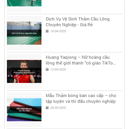
Dịch Vụ Vệ Sinh Thảm Cầu Lông
Chuyên Nghiệp - Giá Rẻ
10-04-2025
Huang Yaqiong – Nữ hoàng cầu
lông thế giới thành "cô giáo TikTok"
truyền cảm hứng
12-04-2025
Mẫu Thảm bóng bàn cao cấp – cho
tập luyện và thi đấu chuyên nghiệp
26-05-2025