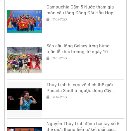
Campuchia Cấm 5 Nước tham gia
môn cầu lông Đồng Đội Hỗn Hợp
12-05-2023
Sân cầu lông Galaxy tưng bừng
tuần lễ khai trương, từ ngày 10 -
14/7/2023
10-07-2023
Thùy Linh bị cựu vô địch thế giới
Pusarla Sindhu ngược dòng đầy
tiếc nuối ở tứ kết Phần Lan mở rộng
14-10-2023
Nguyễn Thùy Linh đánh bại tay số 5
thế giới, thẳng tiến tứ kết giải cầu