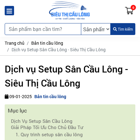
0
Tìm kiếm
Trang chủ
Bản tin cầu lông
Dịch vụ Setup Sân Cầu Lông - Siêu Thị Cầu Lông
Dịch vụ Setup Sân Cầu Lông -
Siêu Thị Cầu Lông
09-01-2025
Bản tin cầu lông
Mục lục
Dịch Vụ Setup Sân Cầu Lông
Giải Pháp Tối Ưu Cho Chủ Đầu Tư
1. Quy trình setup sân cầu lông