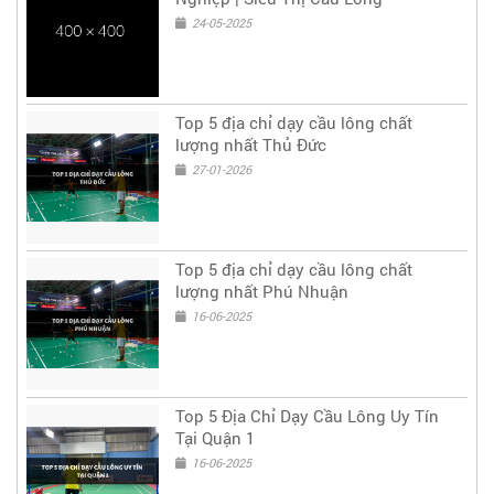
24-05-2025
Top 5 địa chỉ dạy cầu lông chất
lượng nhất Thủ Đức
27-01-2026
Top 5 địa chỉ dạy cầu lông chất
lượng nhất Phú Nhuận
16-06-2025
Top 5 Địa Chỉ Dạy Cầu Lông Uy Tín
Tại Quận 1
16-06-2025