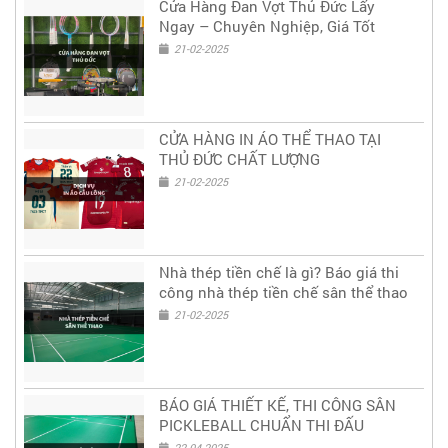
Cửa Hàng Đan Vợt Thủ Đức Lấy
Ngay – Chuyên Nghiệp, Giá Tốt
21-02-2025
CỬA HÀNG IN ÁO THỂ THAO TẠI
THỦ ĐỨC CHẤT LƯỢNG
21-02-2025
Nhà thép tiền chế là gì? Báo giá thi
công nhà thép tiền chế sân thể thao
21-02-2025
BÁO GIÁ THIẾT KẾ, THI CÔNG SÂN
PICKLEBALL CHUẨN THI ĐẤU
22-04-2025