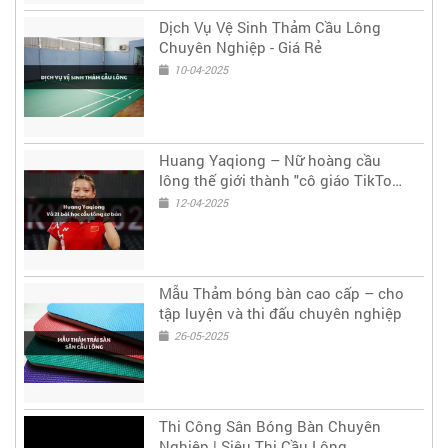
Dịch Vụ Vệ Sinh Thảm Cầu Lông
Chuyên Nghiệp - Giá Rẻ
10-04-2025
Huang Yaqiong – Nữ hoàng cầu
lông thế giới thành "cô giáo TikTok"
truyền cảm hứng
12-04-2025
Mẫu Thảm bóng bàn cao cấp – cho
tập luyện và thi đấu chuyên nghiệp
26-05-2025
Thi Công Sân Bóng Bàn Chuyên
Nghiệp | Siêu Thị Cầu Lông