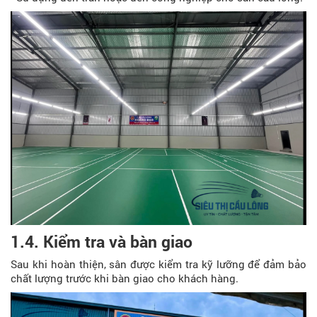
1.4. Kiểm tra và bàn giao
Sau khi hoàn thiện, sân được kiểm tra kỹ lưỡng để đảm bảo
chất lượng trước khi bàn giao cho khách hàng.