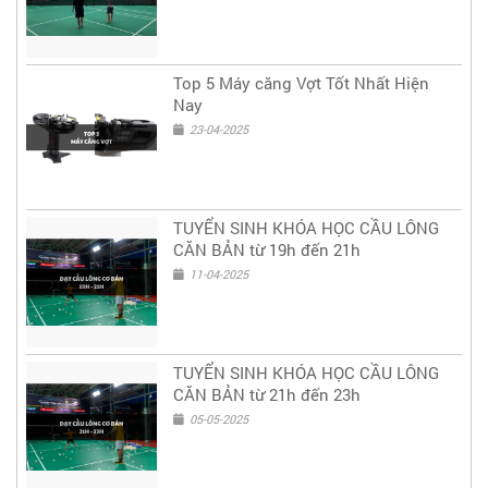
Top 5 Máy căng Vợt Tốt Nhất Hiện
Nay
23-04-2025
TUYỂN SINH KHÓA HỌC CẦU LÔNG
CĂN BẢN từ 19h đến 21h
11-04-2025
TUYỂN SINH KHÓA HỌC CẦU LÔNG
CĂN BẢN từ 21h đến 23h
05-05-2025