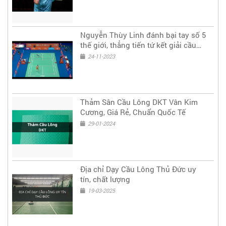
Nguyễn Thùy Linh đánh bại tay số 5
thế giới, thẳng tiến tứ kết giải cầu
lông China Masters 2023
24-11-2023
Thảm Sân Cầu Lông DKT Vân Kim
Cương, Giá Rẻ, Chuẩn Quốc Tế
29-01-2024
Địa chỉ Dạy Cầu Lông Thủ Đức uy
tín, chất lượng
19-03-2025