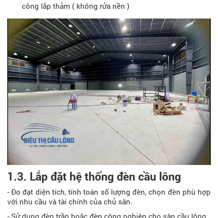
công lắp thảm ( không rửa nền )
1.3. Lắp đặt hệ thống đèn cầu lông
- Đo đạt diện tích, tính toán số lượng đèn, chọn đèn phù hợp
với nhu cầu và tài chính của chủ sân.
- Sử dụng đèn trần hoặc đèn công nghiệp cho sân cầu lông.