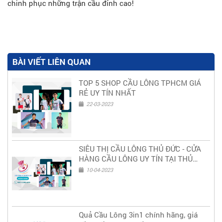
chinh phục những trận cầu đỉnh cao!
BÀI VIẾT LIÊN QUAN
TOP 5 SHOP CẦU LÔNG TPHCM GIÁ
RẺ UY TÍN NHẤT
22-03-2023
SIÊU THỊ CẦU LÔNG THỦ ĐỨC - CỬA
HÀNG CẦU LÔNG UY TÍN TẠI THỦ
ĐỨC
10-04-2023
Quả Cầu Lông 3in1 chính hãng, giá