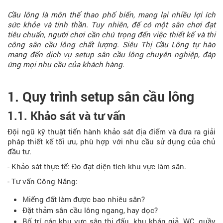
Cầu lông là môn thể thao phổ biến, mang lại nhiều lợi ích
sức khỏe và tinh thần. Tuy nhiên, để có một sân chơi đạt
tiêu chuẩn, người chơi cần chú trọng đến việc thiết kế và thi
công sân cầu lông chất lượng. Siêu Thị Cầu Lông tự hào
mang đến dịch vụ setup sân cầu lông chuyên nghiệp, đáp
ứng mọi nhu cầu của khách hàng.
1. Quy trình setup sân cầu lông
1.1. Khảo sát và tư vấn
Đội ngũ kỹ thuật tiến hành khảo sát địa điểm và đưa ra giải
pháp thiết kế tối ưu, phù hợp với nhu cầu sử dụng của chủ
đầu tư.
- Khảo sát thực tế: Đo đạt diện tích khu vực làm sân.
- Tư vấn Công Năng:
Miếng đất làm được bao nhiêu sân?
Đặt thảm sân cầu lông ngang, hay dọc?
Bố trí các khu vực sân thi đấu, khu khán giả, WC, quầy