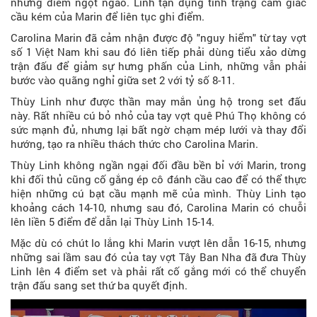
những điểm ngọt ngào. Linh tận dụng tình trạng cảm giác
cầu kém của Marin để liên tục ghi điểm.
Carolina Marin đã cảm nhận được độ "nguy hiểm" từ tay vợt
số 1 Việt Nam khi sau đó liên tiếp phải dùng tiểu xảo dừng
trận đấu để giảm sự hưng phấn của Linh, những vẫn phải
bước vào quãng nghỉ giữa set 2 với tỷ số 8-11.
Thùy Linh như được thần may mắn ủng hộ trong set đấu
này. Rất nhiều cú bỏ nhỏ của tay vợt quê Phú Thọ không có
sức mạnh đủ, nhưng lại bất ngờ chạm mép lưới và thay đổi
hướng, tạo ra nhiều thách thức cho Carolina Marin.
Thùy Linh không ngần ngại đối đầu bền bỉ với Marin, trong
khi đối thủ cũng cố gắng ép cô đánh cầu cao để có thể thực
hiện những cú bạt cầu mạnh mẽ của mình. Thùy Linh tạo
khoảng cách 14-10, nhưng sau đó, Carolina Marin có chuỗi
lên liền 5 điểm để dẫn lại Thùy Linh 15-14.
Mặc dù có chút lo lắng khi Marin vượt lên dẫn 16-15, nhưng
những sai lầm sau đó của tay vợt Tây Ban Nha đã đưa Thùy
Linh lên 4 điểm set và phải rất cố gắng mới có thể chuyển
trận đấu sang set thứ ba quyết định.