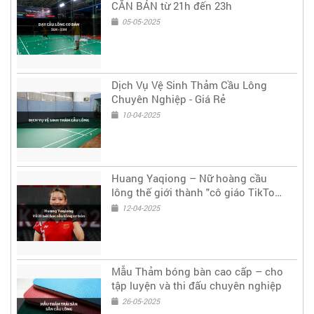
CĂN BẢN từ 21h đến 23h
05-05-2025
Dịch Vụ Vệ Sinh Thảm Cầu Lông
Chuyên Nghiệp - Giá Rẻ
10-04-2025
Huang Yaqiong – Nữ hoàng cầu
lông thế giới thành "cô giáo TikTok"
truyền cảm hứng
12-04-2025
Mẫu Thảm bóng bàn cao cấp – cho
tập luyện và thi đấu chuyên nghiệp
26-05-2025