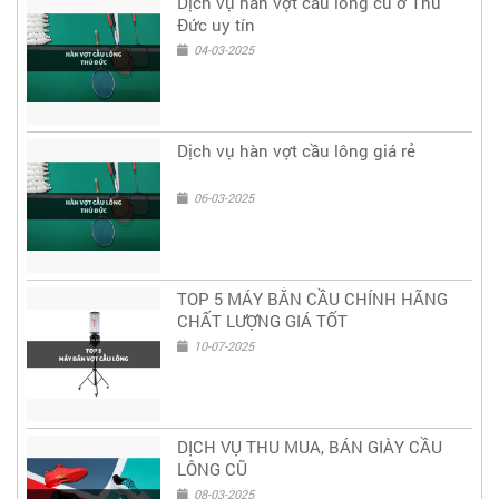
Dịch vụ hàn vợt cầu lông cũ ở Thủ
Đức uy tín
04-03-2025
Dịch vụ hàn vợt cầu lông giá rẻ
06-03-2025
TOP 5 MÁY BẮN CẦU CHÍNH HÃNG
CHẤT LƯỢNG GIÁ TỐT
10-07-2025
DỊCH VỤ THU MUA, BÁN GIÀY CẦU
LÔNG CŨ
08-03-2025