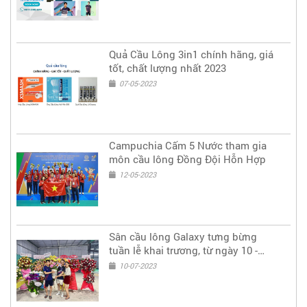
Quả Cầu Lông 3in1 chính hãng, giá
tốt, chất lượng nhất 2023
07-05-2023
Campuchia Cấm 5 Nước tham gia
môn cầu lông Đồng Đội Hỗn Hợp
12-05-2023
Sân cầu lông Galaxy tưng bừng
tuần lễ khai trương, từ ngày 10 -
14/7/2023
10-07-2023