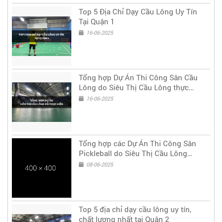
Top 5 Địa Chỉ Dạy Cầu Lông Uy Tín
Tại Quận 1
16-06-2025
Tổng hợp Dự Án Thi Công Sân Cầu
Lông do Siêu Thị Cầu Lông thực
hiện
16-06-2025
Tổng hợp các Dự Án Thi Công Sân
Pickleball do Siêu Thị Cầu Lông
thực hiện
08-06-2025
Top 5 địa chỉ dạy cầu lông uy tín,
chất lượng nhất tại Quận 2