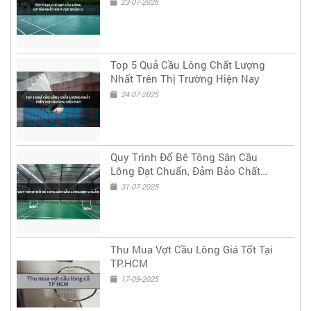
23-07-2025
Top 5 Quả Cầu Lông Chất Lượng
Nhất Trên Thị Trường Hiện Nay
24-07-2025
Quy Trình Đổ Bê Tông Sân Cầu
Lông Đạt Chuẩn, Đảm Bảo Chất
Lượng & Độ Bền Lâu Dài
31-07-2025
Thu Mua Vợt Cầu Lông Giá Tốt Tại
TP.HCM
17-09-2025