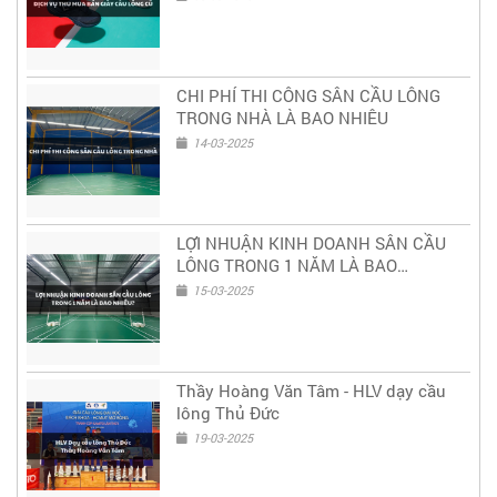
CHI PHÍ THI CÔNG SÂN CẦU LÔNG
TRONG NHÀ LÀ BAO NHIÊU
14-03-2025
LỢI NHUẬN KINH DOANH SÂN CẦU
LÔNG TRONG 1 NĂM LÀ BAO
NHIÊU?
15-03-2025
Thầy Hoàng Văn Tâm - HLV dạy cầu
lông Thủ Đức
19-03-2025