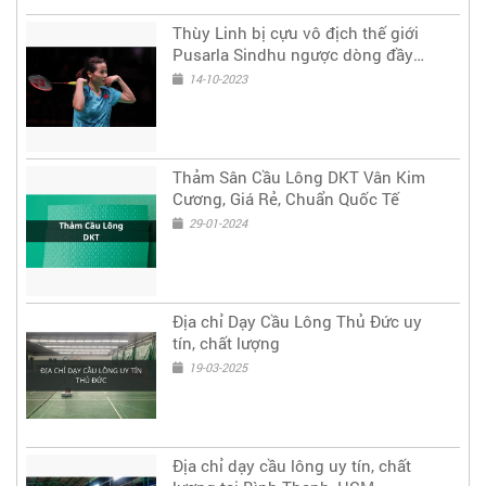
Thùy Linh bị cựu vô địch thế giới
Pusarla Sindhu ngược dòng đầy
tiếc nuối ở tứ kết Phần Lan mở rộng
14-10-2023
Thảm Sân Cầu Lông DKT Vân Kim
Cương, Giá Rẻ, Chuẩn Quốc Tế
29-01-2024
Địa chỉ Dạy Cầu Lông Thủ Đức uy
tín, chất lượng
19-03-2025
Địa chỉ dạy cầu lông uy tín, chất