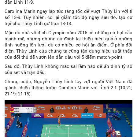
dẫn Linh 11-9.
Carolina Marin ngay lập tức tăng tốc để vượt Thùy Lin với tỉ
số 13-9. Tuy nhiên, cô lại giảm tốc độ ngay sau đó, tạo cơ
hội cho Thùy Linh gỡ hòa 13-13.
Mặc dù nhà vô địch Olympic năm 2016 có những cú bạt cầu
mạnh mẽ, nhưng những cú đánh lại thiếu hiệu quả ở những
tình huống lên lưới, dù có nhiều cơ hội ăn điểm. Ở phía đối
diện, Thùy Linh của chúng ta cũng tận dụng hiệu suất thấp
của đối thủ để vươn lên dẫn đầu với 5 điểm match-point.
Sau đó, Thùy Linh không mắc sai lầm nào để ấn định tỷ số
của set và trận đấu.
Chung cuộc, Nguyễn Thùy Linh tay vợt người Việt Nam đã
giành chiến thắng trước Carolina Marin với tỉ số 2-1 (10-21;
21-19; 21-15).