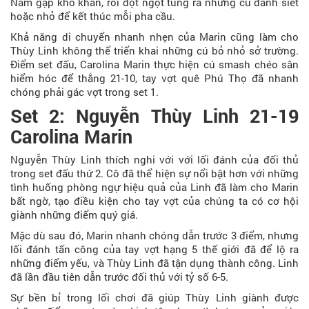
Nam gặp khó khăn, rồi đột ngột tung ra những cú đánh siết
hoặc nhỏ để kết thúc mỗi pha cầu.
Khả năng di chuyển nhanh nhẹn của Marin cũng làm cho
Thùy Linh không thể triển khai những cú bỏ nhỏ sở trường.
Điểm set đấu, Carolina Marin thực hiện cú smash chéo sân
hiểm hóc để thắng 21-10, tay vợt quê Phú Thọ đã nhanh
chóng phải gác vợt trong set 1.
Set 2: Nguyễn Thùy Linh 21-19
Carolina Marin
Nguyễn Thùy Linh thích nghi với với lối đánh của đối thủ
trong set đấu thứ 2. Cô đã thể hiện sự nổi bật hơn với những
tình huống phòng ngự hiệu quả của Linh đã làm cho Marin
bất ngờ, tạo điều kiện cho tay vợt của chúng ta có cơ hội
giành những điểm quý giá.
Mặc dù sau đó, Marin nhanh chóng dẫn trước 3 điểm, nhưng
lối đánh tấn công của tay vợt hạng 5 thế giới đã để lộ ra
những điểm yếu, và Thùy Linh đã tận dụng thành công. Linh
đã lần đầu tiên dẫn trước đối thủ với tỷ số 6-5.
Sự bền bỉ trong lối chơi đã giúp Thùy Linh giành được