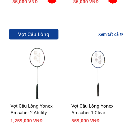
85,000 VNĐ
85,000 VNĐ
Vợt Cầu Lông
Xem tất cả
Vợt Cầu Lông Yonex
Vợt Cầu Lông Yonex
V
Arcsaber 2 Ability
Arcsaber 1 Clear
P
1,259,000 VNĐ
559,000 VNĐ
1