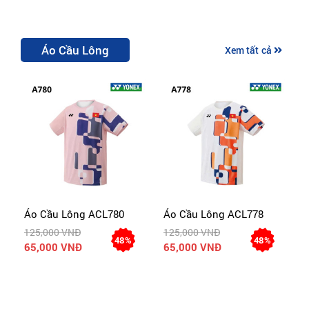
Áo Cầu Lông
Xem tất cả
Áo Cầu Lông ACL780
Áo Cầu Lông ACL778
Á
125,000 VNĐ
125,000 VNĐ
1
48%
48%
65,000 VNĐ
65,000 VNĐ
6