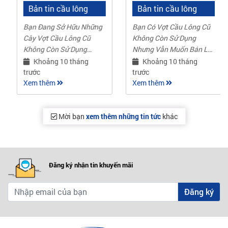
Bản tin cầu lông
Bản tin cầu lông
Bạn Đang Sở Hữu Những
Bạn Có Vợt Cầu Lông Cũ
Cây Vợt Cầu Lông Cũ
Không Còn Sử Dụng
Không Còn Sử Dụng
Nhưng Vẫn Muốn Bán Lại
Nhưng Vẫn Muốn Bán Lại
Với Giá Tốt, Uy Tín Và
Khoảng 10 tháng
Khoảng 10 tháng
Với Giá Tốt, Nhanh Chóng
Nhanh Chóng? Hãy Đến
trước
trước
Và Minh Bạch? Hãy Đến
Xem thêm
Với Siêu Thị Cầu Lông –
Xem thêm
Với Siêu Thị Cầu..
Địa Chỉ ..
Mời bạn
xem thêm những tin tức
khác
Đăng ký nhận tin khuyến mãi
Đăng ký