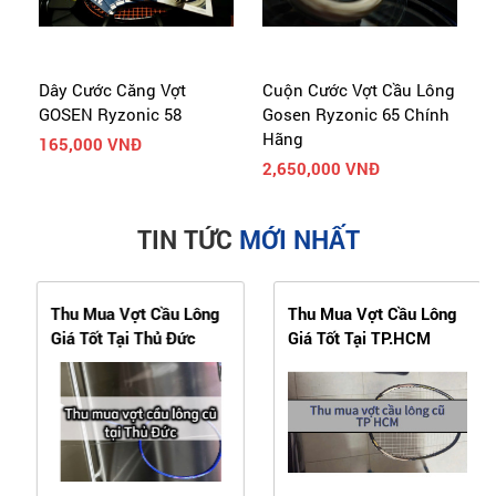
Dây Cước Căng Vợt
Cuộn Cước Vợt Cầu Lông
C
GOSEN Ryzonic 58
Gosen Ryzonic 65 Chính
G
Hãng
165,000 VNĐ
2
2,650,000 VNĐ
TIN TỨC
MỚI NHẤT
Thu Mua Vợt Cầu Lông
Thu Mua Vợt Cầu Lông
Giá Tốt Tại Thủ Đức
Giá Tốt Tại TP.HCM