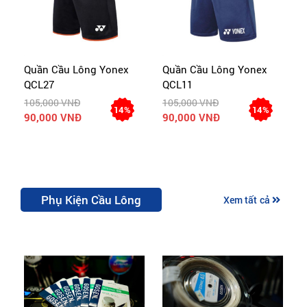
Quần Cầu Lông Yonex
Quần Cầu Lông Yonex
Q
QCL27
QCL11
Q
105,000 VNĐ
105,000 VNĐ
1
14%
14%
90,000 VNĐ
90,000 VNĐ
9
Phụ Kiện Cầu Lông
Xem tất cả