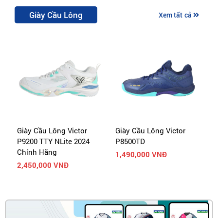
Giày Cầu Lông
Xem tất cả
2
Giày Cầu Lông Victor
Giày Cầu Lông Victor
G
P9200 TTY NLite 2024
P8500TD
P
Chính Hãng
1,490,000 VNĐ
2
2,450,000 VNĐ