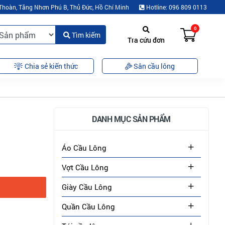
Thoàn, Tăng Nhơn Phú B, Thủ Đức, Hồ Chí Minh
Hotline: 096 809 0113
0
Tìm kiếm
Tra cứu đơn
Chia sẻ kiến thức
Sân cầu lông
DANH MỤC SẢN PHẨM
Áo Cầu Lông
Vợt Cầu Lông
Giày Cầu Lông
Quần Cầu Lông