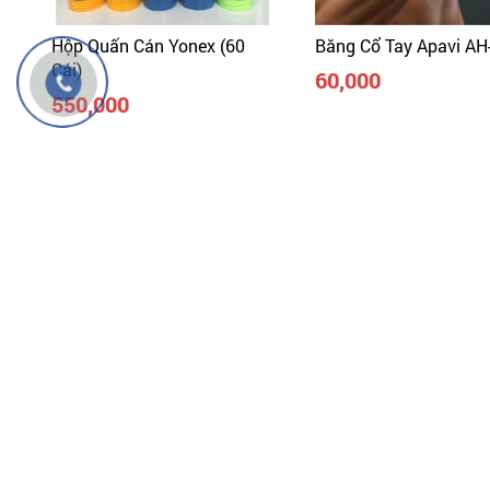
Hộp Quấn Cán Yonex (60
Băng Cổ Tay Apavi AH
Cái)
60,000
550,000
MÔ TẢ
ĐỔI HÀNG - VẬN CHUYỂN
Đăng ký nhận tin khuyến mãi
từ
Đừng bỏ các sản phẩm và chương trình ưu đãi hấp