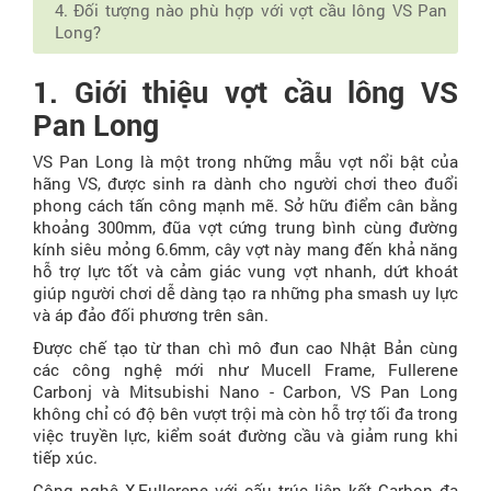
4. Đối tượng nào phù hợp với vợt cầu lông VS Pan
Long?
1. Giới thiệu vợt cầu lông VS
Pan Long
VS Pan Long là một trong những mẫu vợt nổi bật của
hãng VS, được sinh ra dành cho người chơi theo đuổi
phong cách tấn công mạnh mẽ. Sở hữu điểm cân bằng
khoảng 300mm, đũa vợt cứng trung bình cùng đường
kính siêu mỏng 6.6mm, cây vợt này mang đến khả năng
hỗ trợ lực tốt và cảm giác vung vợt nhanh, dứt khoát
giúp người chơi dễ dàng tạo ra những pha smash uy lực
và áp đảo đối phương trên sân.
Được chế tạo từ than chì mô đun cao Nhật Bản cùng
các công nghệ mới như Mucell Frame, Fullerene
Carbonj và Mitsubishi Nano - Carbon, VS Pan Long
không chỉ có độ bên vượt trội mà còn hỗ trợ tối đa trong
việc truyền lực, kiểm soát đường cầu và giảm rung khi
tiếp xúc.
Công nghệ X-Fullerene với cấu trúc liên kết Carbon đa