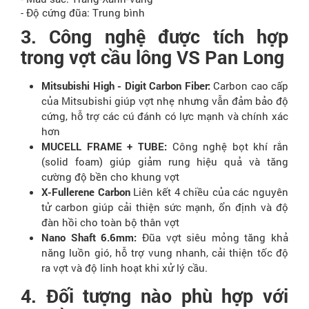
- Độ cứng đũa: Trung bình
3. Công nghệ được tích hợp
trong vợt cầu lông VS Pan Long
Mitsubishi High - Digit Carbon Fiber:
Carbon cao cấp
của Mitsubishi giúp vợt nhẹ nhưng vẫn đảm bảo độ
cứng, hỗ trợ các cú đánh có lực mạnh và chính xác
hơn
MUCELL FRAME + TUBE:
Công nghệ bọt khí rắn
(solid foam) giúp giảm rung hiệu quả và tăng
cường độ bền cho khung vợt
X-Fullerene Carbon
Liên kết 4 chiều của các nguyên
tử carbon giúp cải thiện sức mạnh, ổn định và độ
đàn hồi cho toàn bộ thân vợt
Nano Shaft 6.6mm:
Đũa vợt siêu mỏng tăng khả
năng luồn gió, hỗ trợ vung nhanh, cải thiện tốc độ
ra vợt và độ linh hoạt khi xử lý cầu.
4. Đối tượng nào phù hợp với