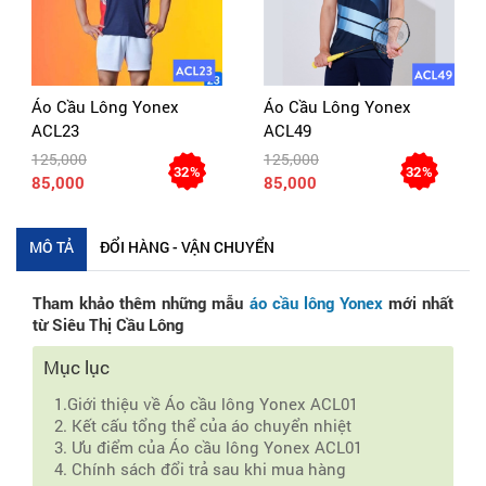
Áo Cầu Lông Yonex
Áo Cầu Lông Yonex
ACL23
ACL49
125,000
125,000
32%
32%
85,000
85,000
MÔ TẢ
ĐỔI HÀNG - VẬN CHUYỂN
Tham khảo thêm những mẫu
áo cầu lông Yonex
mới nhất
từ Siêu Thị Cầu Lông
Mục lục
1.Giới thiệu về Áo cầu lông Yonex ACL01
2. Kết cấu tổng thể của áo chuyển nhiệt
3. Ưu điểm của Áo cầu lông Yonex ACL01
4. Chính sách đổi trả sau khi mua hàng