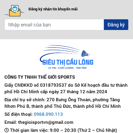
Đăng ký nhận tin khuyến mãi
Đăng ký
CÔNG TY TNHH THẾ GIỚI SPORTS
Giấy CNĐKKD số 0318793537 do Sở Kế hoạch đầu tư thành
phố Hồ Chí Minh cấp ngày 27 tháng 12 năm 2024
Địa chỉ trụ sở chính: 270 Bưng Ông Thoàn, phường Tăng
Nhơn Phú B, thành phố Thủ Đức, thành phố Hồ Chí Minh
Số điện thoại:
0968.090.113
Email: thegioisportvn@gmail.com
Thời gian làm việc: 9:00 – 20:30 (Thứ 2 – Chủ Nhật)