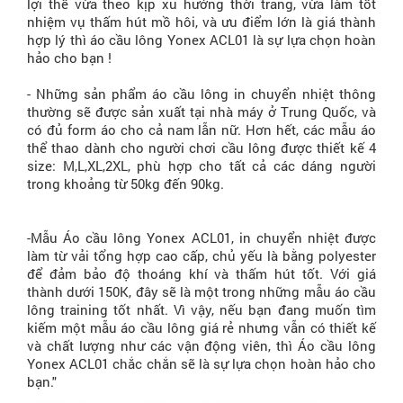
lợi thế vừa theo kịp xu hướng thời trang, vừa làm tốt
nhiệm vụ thấm hút mồ hôi, và ưu điểm lớn là giá thành
hợp lý thì áo cầu lông Yonex ACL01 là sự lựa chọn hoàn
hảo cho bạn !
- Những sản phẩm áo cầu lông in chuyển nhiệt thông
thường sẽ được sản xuất tại nhà máy ở Trung Quốc, và
có đủ form áo cho cả nam lẫn nữ. Hơn hết, các mẫu áo
thể thao dành cho người chơi cầu lông được thiết kế 4
size: M,L,XL,2XL, phù hợp cho tất cả các dáng người
trong khoảng từ 50kg đến 90kg.
-Mẫu Áo cầu lông Yonex ACL01, in chuyển nhiệt được
làm từ vải tổng hợp cao cấp, chủ yếu là bằng polyester
để đảm bảo độ thoáng khí và thấm hút tốt. Với giá
thành dưới 150K, đây sẽ là một trong những mẫu áo cầu
lông training tốt nhất. Vì vậy, nếu bạn đang muốn tìm
kiếm một mẫu áo cầu lông giá rẻ nhưng vẫn có thiết kế
và chất lượng như các vận động viên, thì Áo cầu lông
Yonex ACL01 chắc chắn sẽ là sự lựa chọn hoàn hảo cho
bạn."