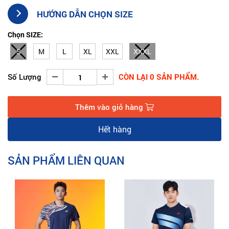
- Thiết kế mạnh mẽ, hiện đại
HƯỚNG DẪN CHỌN SIZE
Tham khảo thêm những mẫu
áo cầu lông Yonex
mới nhất từ Siêu
Thị Cầu Lông
Chọn SIZE:
S
M
L
XL
XXL
XXXL
Số Lượng
CÒN LẠI 0 SẢN PHẨM.
Thêm vào giỏ hàng
Hết hàng
SẢN PHẨM LIÊN QUAN