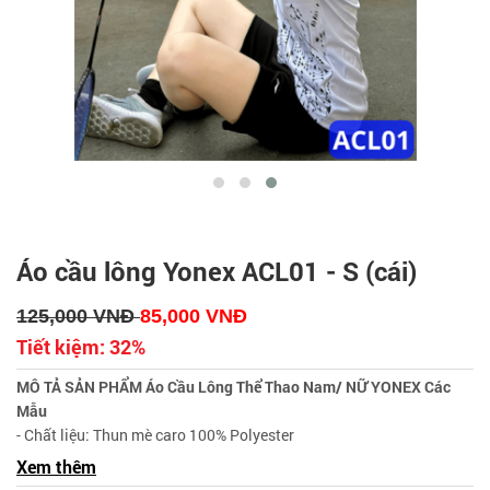
Áo cầu lông Yonex ACL01 - S (cái)
125,000
VNĐ
85,000
VNĐ
Tiết kiệm:
32%
MÔ TẢ SẢN PHẨM Áo Cầu Lông Thể Thao Nam/ NỮ YONEX Các
Mẫu
- Chất liệu: Thun mè caro 100% Polyester
- KHÔNG NHĂN – KHÔNG XÙ – KHÔNG PHAI
Xem thêm
- Thấm hút mồ hôi cực tốt