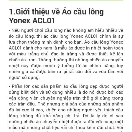
1.Giới thiệu về Áo cầu lông
Yonex ACL01
- Nếu người chơi cầu lông nào không am hiểu nhiều về
áo cầu lông, thì áo cầu lông Yonex ACL01 chính là sự
lựa chọn thông minh dành cho bạn. Áo cầu lông Yonex
ACL01 dành cho nam là mẫu áo được in nhiệt hoàn toàn
với màu trắng chủ đạo là trắng và được thiết kế lên
chiếc áo trơn. Thông thường thì những chiếc áo chuyển
nhiệt này được mượn ý tưởng từ áo chính hãng, tuy
nhiên giá cả được bán ra lại rất cân đối và vừa tầm với
người sử dụng.
- Phần lớn các sản phẩm áo cầu lông đẹp được người
dùng biết đến và sử dụng nhiều là do nó được bởi các
vận động viên chuyên nghiệp trên thế giới dùng trong
các trận đấu. Thế nhưng giá bán của những sản phẩm
đó lại cực kì cao, khiến cho những người yêu thích cầu
lông không đủ khả năng chi trả. Đó là lý do vì sao
những chiếc áo chuyển nhiệt được ra đời với cùng một
mẫu mã nhưng chất liệu vải chỉ thua kém đôi chút. Với