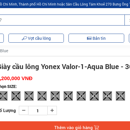
 Hồ Chí Minh, Thành phố Hồ Chí Minh hoặc Sân Cầu Lông Tám Khoẻ 270 Bưng Ông 
Vợt cầu lông
Bản tin
 Blue
iày cầu lông Yonex Valor-1-Aqua Blue - 3
,200,000
VNĐ
họn SIZE:
36
37
38
39
40
41
42
43
44
45
ố Lượng
Thêm vào giỏ hàng