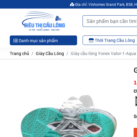
Địa chỉ: Vinhomes Grand Park, BS8,
Thời Trang Cầu Lông
Danh mục sản phẩm
Trang chủ
Giày Cầu Lông
Giày cầu lông Yonex Valor-1-Aqua
G
1
C
S