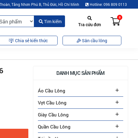
Thoàn, Tăng Nhơn Phú B, Thủ Đức, Hồ Chí Minh
Hotline: 096 809 0113
0
Tìm kiếm
Tra cứu đơn
Chia sẻ kiến thức
Sân cầu lông
6
DANH MỤC SẢN PHẨM
Áo Cầu Lông
Vợt Cầu Lông
Giày Cầu Lông
Quần Cầu Lông