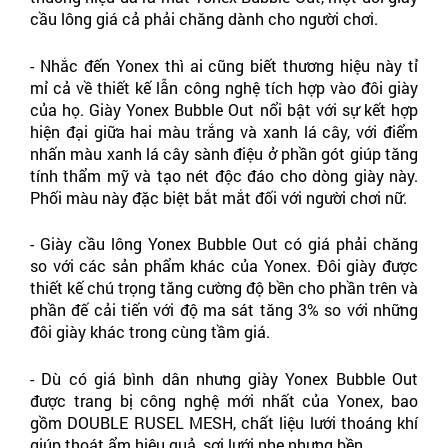
cầu lông giá cả phải chăng dành cho người chơi.
- Nhắc đến Yonex thì ai cũng biết thương hiệu này tỉ 
mỉ cả về thiết kế lẫn công nghệ tích hợp vào đôi giày 
của họ. Giày Yonex Bubble Out nổi bật với sự kết hợp 
hiện đại giữa hai màu trắng và xanh lá cây, với điểm 
nhấn màu xanh lá cây sành điệu ở phần gót giúp tăng 
tính thẩm mỹ và tạo nét độc đáo cho dòng giày này. 
Phối màu này đặc biệt bắt mắt đối với người chơi nữ.
- Giày cầu lông Yonex Bubble Out có giá phải chăng 
so với các sản phẩm khác của Yonex. Đôi giày được 
thiết kế chú trọng tăng cường độ bền cho phần trên và 
phần đế cải tiến với độ ma sát tăng 3% so với những 
đôi giày khác trong cùng tầm giá.
- Dù có giá bình dân nhưng giày Yonex Bubble Out 
được trang bị công nghệ mới nhất của Yonex, bao 
gồm DOUBLE RUSEL MESH, chất liệu lưới thoáng khí 
giúp thoát ẩm hiệu quả, sợi lưới nhẹ nhưng bền.