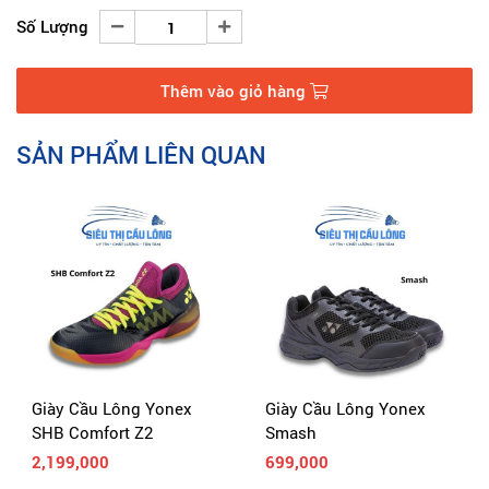
mắt đối với người chơi nữ.
Siêu thị cầu lông
!
Số Lượng
Thêm vào giỏ hàng
SẢN PHẨM LIÊN QUAN
Giày Cầu Lông Yonex
Giày Cầu Lông Yonex
SHB Comfort Z2
Smash
2,199,000
699,000