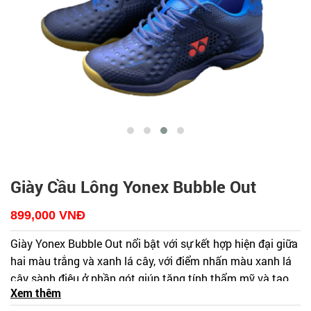
Giày Cầu Lông Yonex Bubble Out
899,000
VNĐ
Giày Yonex Bubble Out nổi bật với sự kết hợp hiện đại giữa 
hai màu trắng và xanh lá cây, với điểm nhấn màu xanh lá 
cây sành điệu ở phần gót giúp tăng tính thẩm mỹ và tạo 
Xem thêm
nét độc đáo cho dòng giày này. Phối màu này đặc biệt bắt 
Xem thêm
những mẫu giày cầu lông Yonex mới nhất
tại