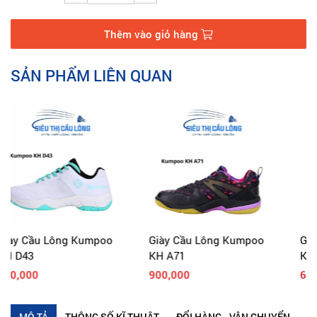
Thêm vào giỏ hàng
SẢN PHẨM LIÊN QUAN
Giày Cầu Lông Kumpoo
Giày Cầu Lông Kumpoo
KH A71
KH 39A
900,000
640,000
MÔ TẢ
THÔNG SỐ KĨ THUẬT
ĐỔI HÀNG - VẬN CHUYỂN