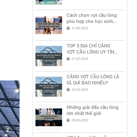
Cách chọn vợt cầu lông
phù hợp cho học sinh,
sinh viên
31-05-2023
TOP 5 ĐỊA CHỈ CĂNG
VỢT CẦU LÔNG UY TÍN
TẠI THỦ ĐỨC
21-02-2025
CĂNG VỢT CẦU LÔNG LÀ
GÌ, GIÁ BAO NHIÊU?
28-03-2024
Những giải đấu cầu lông
lớn nhất thế giới
08-06-2023