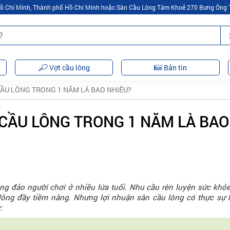
 Hồ Chí Minh, Thành phố Hồ Chí Minh hoặc Sân Cầu Lông Tám Khoẻ 270 Bưng Ông 
Vợt cầu lông
Bản tin
ẦU LÔNG TRONG 1 NĂM LÀ BAO NHIÊU?
CẦU LÔNG TRONG 1 NĂM LÀ BAO
ng đảo người chơi ở nhiều lứa tuổi. Nhu cầu rèn luyện sức khỏe,
lông đầy tiềm năng. Nhưng lợi nhuận sân cầu lông có thực sự
: