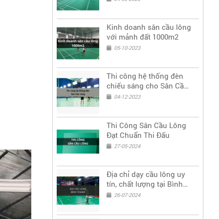
Kinh doanh sân cầu lông
với mảnh đất 1000m2
05-10-2023
Thi công hệ thống đèn
chiếu sáng cho Sân Cầu
Lông, Bóng Bàn,
04-12-2023
Tennis,...
Thi Công Sân Cầu Lông
Đạt Chuẩn Thi Đấu
27-05-2024
Địa chỉ dạy cầu lông uy
tín, chất lượng tại Bình
Thạnh, HCM
26-07-2024