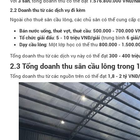
Với
3 sân
, tổng doanh thu có thể đạt
1.576.800.000 VNĐ/n
2.2 Doanh thu từ các dịch vụ đi kèm
Ngoài cho thuê sân cầu lông, các chủ sân có thể cung cấp c
Bán nước uống, thuê vợt, thuê cầu
:
500.000 - 700.000 V
Tổ chức giải đấu
:
5 - 10 triệu VNĐ/giải
(trung bình
6 giả
Dạy cầu lông
: Một lớp học có thể thu
800.000 - 1.500.0
Tổng doanh thu từ các dịch vụ này có thể đạt
300 - 400 tri
2.3 Tổng doanh thu sân cầu lông trong 
Tổng doanh thu từ các nguồn trên có thể đạt
1,8 - 2 tỷ VNĐ