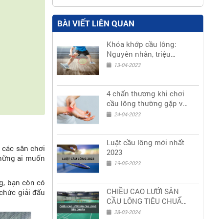
BÀI VIẾT LIÊN QUAN
Khóa khớp cầu lông:
Nguyên nhân, triệu
chứng và cách xử lý
13-04-2023
4 chấn thương khi chơi
cầu lông thường gặp và
cách phòng tránh
24-04-2023
Luật cầu lông mới nhất
 các sân chơi
2023
 những ai muốn
19-05-2023
ng, bạn còn có
CHIỀU CAO LƯỚI SÂN
chức giải đấu
CẦU LÔNG TIÊU CHUẨN
QUỐC TẾ
28-03-2024