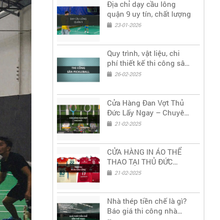
Địa chỉ dạy cầu lông
quận 9 uy tín, chất lượng
23-01-2026
Quy trình, vật liệu, chi
phí thiết kế thi công sân
PICKLEBALL
26-02-2025
Cửa Hàng Đan Vợt Thủ
Đức Lấy Ngay – Chuyên
Nghiệp, Giá Tốt
21-02-2025
CỬA HÀNG IN ÁO THỂ
THAO TẠI THỦ ĐỨC
CHẤT LƯỢNG
21-02-2025
Nhà thép tiền chế là gì?
Báo giá thi công nhà