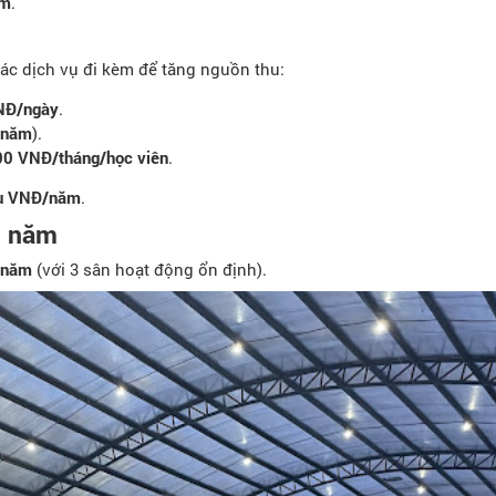
ăm
.
ác dịch vụ đi kèm để tăng nguồn thu:
NĐ/ngày
.
i/năm
).
00 VNĐ/tháng/học viên
.
ệu VNĐ/năm
.
1 năm
/năm
(với 3 sân hoạt động ổn định).