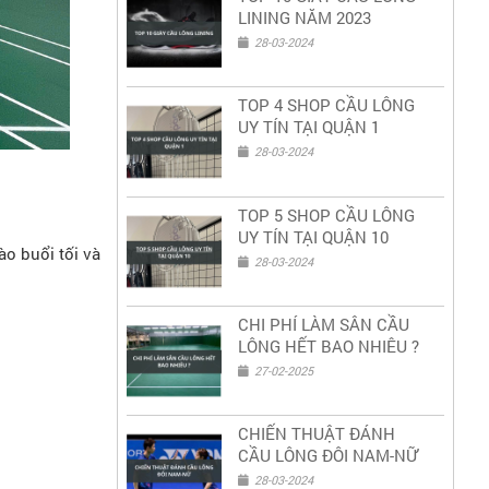
LINING NĂM 2023
28-03-2024
TOP 4 SHOP CẦU LÔNG
UY TÍN TẠI QUẬN 1
28-03-2024
TOP 5 SHOP CẦU LÔNG
UY TÍN TẠI QUẬN 10
ào buổi tối và
28-03-2024
CHI PHÍ LÀM SÂN CẦU
LÔNG HẾT BAO NHIÊU ?
27-02-2025
CHIẾN THUẬT ĐÁNH
CẦU LÔNG ĐÔI NAM-NỮ
28-03-2024