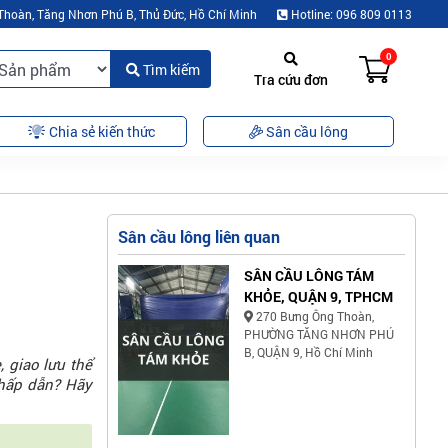
Thoàn, Tăng Nhơn Phú B, Thủ Đức, Hồ Chí Minh
Hotline: 096 809 0113
0
Tìm kiếm
Tra cứu đơn
Chia sẻ kiến thức
Sân cầu lông
Sân cầu lông liên quan
SÂN CẦU LÔNG TÁM
KHỎE, QUẬN 9, TPHCM
270 Bưng Ông Thoàn,
PHƯỜNG TĂNG NHƠN PHÚ
B, QUẬN 9, Hồ Chí Minh
 giao lưu thể
 hấp dẫn? Hãy