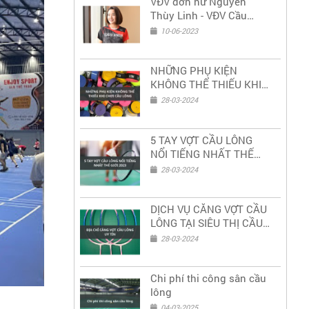
VĐV đơn nữ Nguyễn
Thùy Linh - VĐV Cầu
Lông nữ số 1 Việt Nam
10-06-2023
NHỮNG PHỤ KIỆN
KHÔNG THỂ THIẾU KHI
CHƠI CẦU LÔNG
28-03-2024
5 TAY VỢT CẦU LÔNG
NỔI TIẾNG NHẤT THẾ
GIỚI 2023
28-03-2024
DỊCH VỤ CĂNG VỢT CẦU
LÔNG TẠI SIÊU THỊ CẦU
LÔNG
28-03-2024
Chi phí thi công sân cầu
lông
04-03-2025