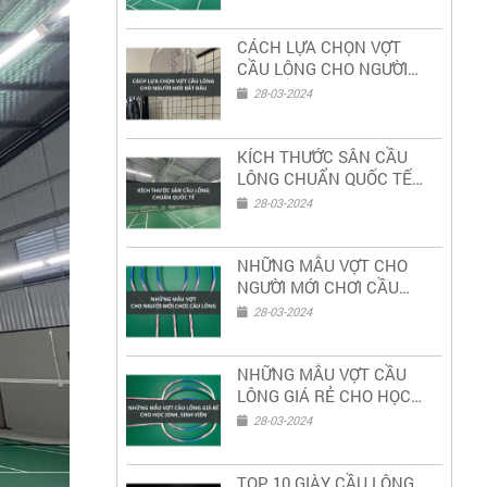
CÁCH LỰA CHỌN VỢT
CẦU LÔNG CHO NGƯỜI
MỚI BẮT ĐẦU
28-03-2024
KÍCH THƯỚC SÂN CẦU
LÔNG CHUẨN QUỐC TẾ
2023
28-03-2024
NHỮNG MẪU VỢT CHO
NGƯỜI MỚI CHƠI CẦU
LÔNG
28-03-2024
NHỮNG MẪU VỢT CẦU
LÔNG GIÁ RẺ CHO HỌC
SINH SINH VIÊN
28-03-2024
TOP 10 GIÀY CẦU LÔNG