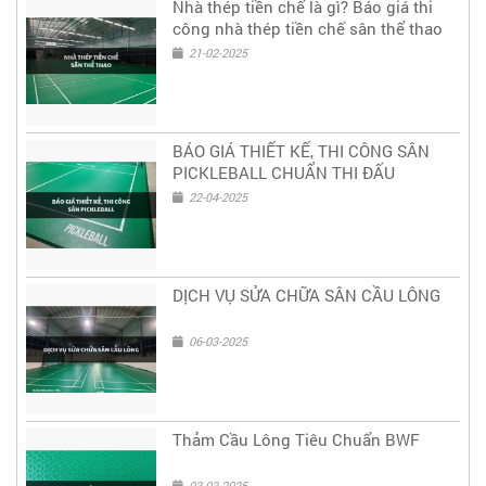
Nhà thép tiền chế là gì? Báo giá thi
công nhà thép tiền chế sân thể thao
21-02-2025
BÁO GIÁ THIẾT KẾ, THI CÔNG SÂN
PICKLEBALL CHUẨN THI ĐẤU
22-04-2025
DỊCH VỤ SỬA CHỮA SÂN CẦU LÔNG
06-03-2025
Thảm Cầu Lông Tiêu Chuẩn BWF
03-03-2025