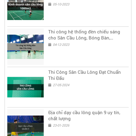
05-10-2023
Thi công hệ thống đèn chiếu sáng
cho Sân Cầu Lông, Bóng Bàn,
Tennis,...
04-12-2023
Thi Công Sân Cầu Lông Đạt Chuẩn
Thi Đấu
27-05-2024
Địa chỉ dạy cầu lông quận 9 uy tín,
chất lượng
23-01-2026