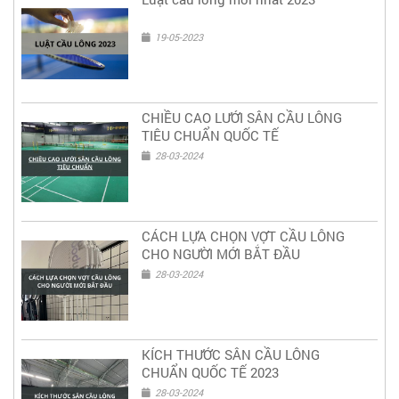
19-05-2023
CHIỀU CAO LƯỚI SÂN CẦU LÔNG
TIÊU CHUẨN QUỐC TẾ
28-03-2024
CÁCH LỰA CHỌN VỢT CẦU LÔNG
CHO NGƯỜI MỚI BẮT ĐẦU
28-03-2024
KÍCH THƯỚC SÂN CẦU LÔNG
CHUẨN QUỐC TẾ 2023
28-03-2024