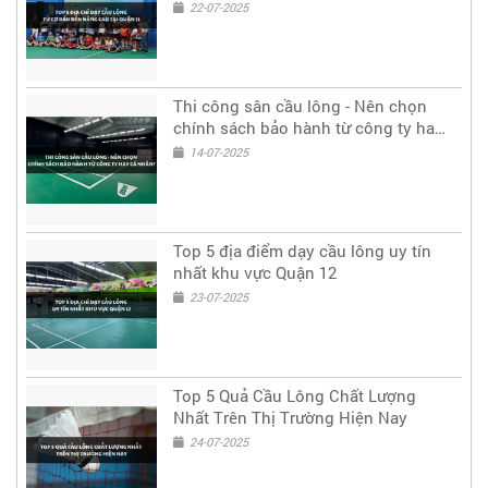
22-07-2025
Thi công sân cầu lông - Nên chọn
chính sách bảo hành từ công ty hay
cá nhân?
14-07-2025
Top 5 địa điểm dạy cầu lông uy tín
nhất khu vực Quận 12
23-07-2025
Top 5 Quả Cầu Lông Chất Lượng
Nhất Trên Thị Trường Hiện Nay
24-07-2025