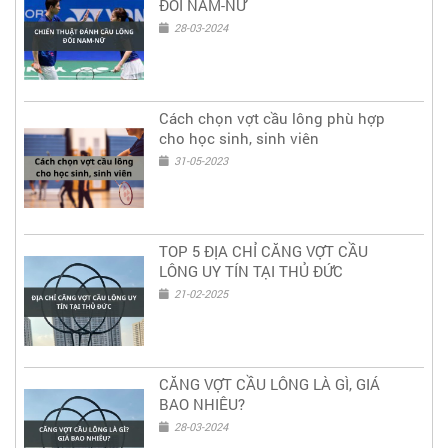
ĐÔI NAM-NỮ
28-03-2024
Cách chọn vợt cầu lông phù hợp
cho học sinh, sinh viên
31-05-2023
TOP 5 ĐỊA CHỈ CĂNG VỢT CẦU
LÔNG UY TÍN TẠI THỦ ĐỨC
21-02-2025
CĂNG VỢT CẦU LÔNG LÀ GÌ, GIÁ
BAO NHIÊU?
28-03-2024