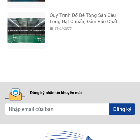
Quy Trình Đổ Bê Tông Sân Cầu
Lông Đạt Chuẩn, Đảm Bảo Chất
Lượng & Độ Bền Lâu Dài
31-07-2025
Đăng ký nhận tin khuyến mãi
Đăng ký