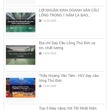
LỢI NHUẬN KINH DOANH SÂN CẦU
LÔNG TRONG 1 NĂM LÀ BAO
NHIÊU?
15-03-2025
Địa chỉ Dạy Cầu Lông Thủ Đức uy
tín, chất lượng
19-03-2025
Thầy Hoàng Văn Tâm - HLV dạy cầu
lông Thủ Đức
19-03-2025
Top 5 Máy căng Vợt Tốt Nhất Hiện