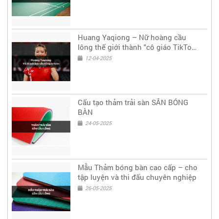
Huang Yaqiong – Nữ hoàng cầu
lông thế giới thành "cô giáo TikTok"
truyền cảm hứng
12-04-2025
Cấu tạo thảm trải sàn SÂN BÓNG
BÀN
24-05-2025
Mẫu Thảm bóng bàn cao cấp – cho
tập luyện và thi đấu chuyên nghiệp
26-05-2025