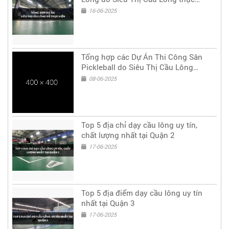
hiện
16-06-2025
Tổng hợp các Dự Án Thi Công Sân
Pickleball do Siêu Thị Cầu Lông
thực hiện
08-06-2025
Top 5 địa chỉ dạy cầu lông uy tín,
chất lượng nhất tại Quận 2
17-06-2025
Top 5 địa điểm dạy cầu lông uy tín
nhất tại Quận 3
17-06-2025