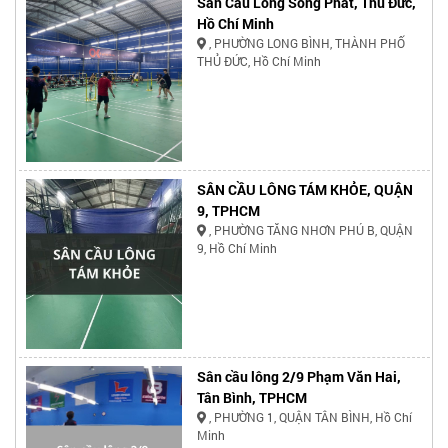
Sân Cầu Lông Song Phát, Thủ Đức,
Hồ Chí Minh
, PHƯỜNG LONG BÌNH, THÀNH PHỐ
THỦ ĐỨC, Hồ Chí Minh
SÂN CẦU LÔNG TÁM KHỎE, QUẬN
9, TPHCM
, PHƯỜNG TĂNG NHƠN PHÚ B, QUẬN
9, Hồ Chí Minh
Sân cầu lông 2/9 Phạm Văn Hai,
Tân Bình, TPHCM
, PHƯỜNG 1, QUẬN TÂN BÌNH, Hồ Chí
Minh