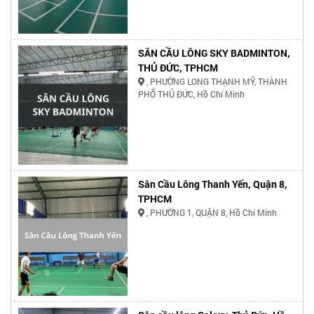
SÂN CẦU LÔNG SKY BADMINTON,
THỦ ĐỨC, TPHCM
, PHƯỜNG LONG THẠNH MỸ, THÀNH
PHỐ THỦ ĐỨC, Hồ Chí Minh
Sân Cầu Lông Thanh Yến, Quận 8,
TPHCM
, PHƯỜNG 1, QUẬN 8, Hồ Chí Minh