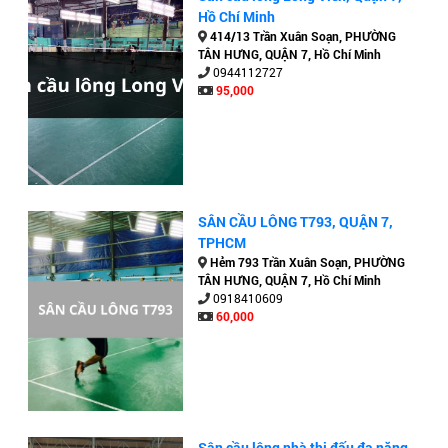
Hồ Chí Minh
414/13 Trần Xuân Soạn, PHƯỜNG
TÂN HƯNG, QUẬN 7, Hồ Chí Minh
0944112727
95,000
SÂN CẦU LÔNG T793, QUẬN 7,
TPHCM
Hẻm 793 Trần Xuân Soạn, PHƯỜNG
TÂN HƯNG, QUẬN 7, Hồ Chí Minh
0918410609
60,000
Sân cầu lông nhà thi đấu đa năng