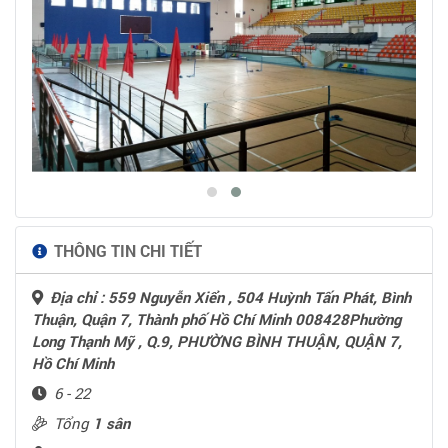
THÔNG TIN CHI TIẾT
Địa chỉ : 559 Nguyễn Xiển , 504 Huỳnh Tấn Phát, Bình
Thuận, Quận 7, Thành phố Hồ Chí Minh 008428Phường
Long Thạnh Mỹ , Q.9, PHƯỜNG BÌNH THUẬN, QUẬN 7,
Hồ Chí Minh
6 - 22
Tổng
1 sân