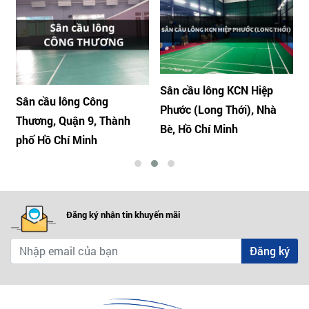
Sân cầu lông KCN Hiệp
Sân cầu lông Công
Phước (Long Thới), Nhà
Thương, Quận 9, Thành
Bè, Hồ Chí Minh
phố Hồ Chí Minh
Đăng ký nhận tin khuyến mãi
Đăng ký