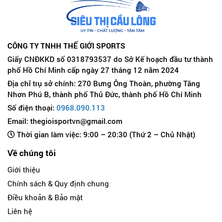
CÔNG TY TNHH THẾ GIỚI SPORTS
Giấy CNĐKKD số 0318793537 do Sở Kế hoạch đầu tư thành
phố Hồ Chí Minh cấp ngày 27 tháng 12 năm 2024
Địa chỉ trụ sở chính: 270 Bưng Ông Thoàn, phường Tăng
Nhơn Phú B, thành phố Thủ Đức, thành phố Hồ Chí Minh
Số điện thoại:
0968.090.113
Email: thegioisportvn@gmail.com
Thời gian làm việc: 9:00 – 20:30 (Thứ 2 – Chủ Nhật)
Về chúng tôi
Giới thiệu
Chính sách & Quy định chung
Điều khoản & Bảo mật
Liên hệ