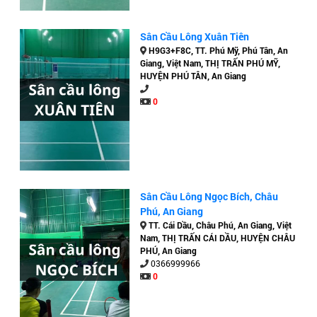
Sân Cầu Lông Xuân Tiên
H9G3+F8C, TT. Phú Mỹ, Phú Tân, An
Giang, Việt Nam, THỊ TRẤN PHÚ MỸ,
HUYỆN PHÚ TÂN, An Giang
0
Sân Cầu Lông Ngọc Bích, Châu
Phú, An Giang
TT. Cái Dầu, Châu Phú, An Giang, Việt
Nam, THỊ TRẤN CÁI DẦU, HUYỆN CHÂU
PHÚ, An Giang
0366999966
0