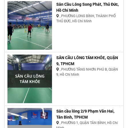
Sân Cầu Lông Song Phát, Thủ Đức,
Hồ Chí Minh
, PHƯỜNG LONG BÌNH, THÀNH PHỐ
THỦ ĐỨC, Hồ Chí Minh
SÂN CẦU LÔNG TÁM KHỎE, QUẬN
9, TPHCM
, PHƯỜNG TĂNG NHƠN PHÚ B, QUẬN
9, Hồ Chí Minh
Sân cầu lông 2/9 Phạm Văn Hai,
Tân Bình, TPHCM
, PHƯỜNG 1, QUẬN TÂN BÌNH, Hồ Chí
Minh