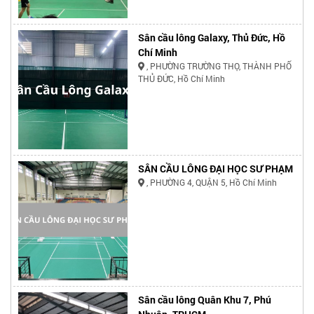
Sân cầu lông Galaxy, Thủ Đức, Hồ
Chí Minh
, PHƯỜNG TRƯỜNG THỌ, THÀNH PHỐ
THỦ ĐỨC, Hồ Chí Minh
SÂN CẦU LÔNG ĐẠI HỌC SƯ PHẠM
, PHƯỜNG 4, QUẬN 5, Hồ Chí Minh
Sân cầu lông Quân Khu 7, Phú