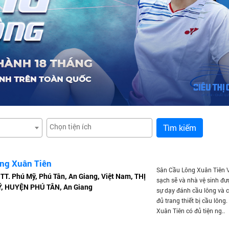
Tìm kiếm
ng Xuân Tiên
Sân Cầu Lông Xuân Tiên Vị
T. Phú Mỹ, Phú Tân, An Giang, Việt Nam, THỊ
sạch sẽ và nhà vệ sinh đượ
, HUYỆN PHÚ TÂN, An Giang
sự dạy đánh cầu lông và 
đủ trang thiết bị cầu lông
Xuân Tiên có đủ tiện ng..