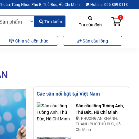
Thoàn, Tăng Nhơn Phú B, Thủ Đức, Hồ Chí Minh
Hotline: 096 809 0113
0
Tìm kiếm
Tra cứu đơn
Chia sẻ kiến thức
Sân cầu lông
ÂN
Các sân nổi bật tại Việt Nam
Sân cầu lông Tường Anh,
Thủ Đức, Hồ Chí Minh
, PHƯỜNG AN KHÁNH,
THÀNH PHỐ THỦ ĐỨC, Hồ
Chí Minh