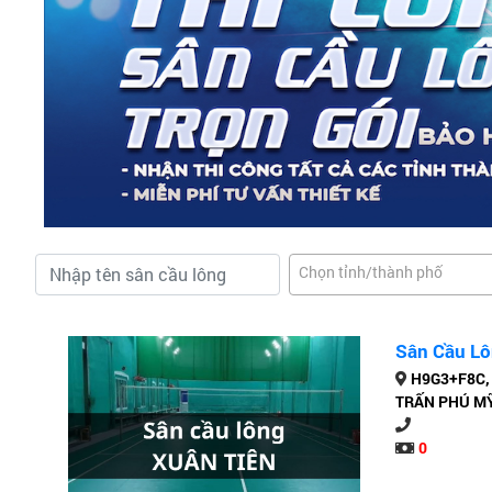
Chọn tỉnh/thành phố
Sân Cầu Lô
H9G3+F8C, T
TRẤN PHÚ MỸ
0