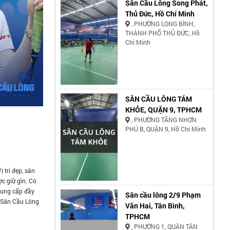
Sân Cầu Lông Song Phát,
Thủ Đức, Hồ Chí Minh
, PHƯỜNG LONG BÌNH,
THÀNH PHỐ THỦ ĐỨC, Hồ
Chí Minh
SÂN CẦU LÔNG TÁM
KHỎE, QUẬN 9, TPHCM
, PHƯỜNG TĂNG NHƠN
PHÚ B, QUẬN 9, Hồ Chí Minh
 trí đẹp, sân
c giữ gìn. Có
cung cấp đầy
Sân cầu lông 2/9 Phạm
. Sân Cầu Lông
Văn Hai, Tân Bình,
TPHCM
, PHƯỜNG 1, QUẬN TÂN