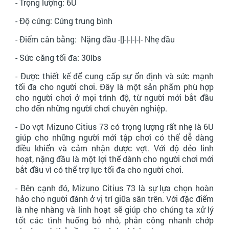
- Trọng lượng: 6U
- Độ cứng: Cứng trung bình
- Điểm cân bằng: Nặng đầu -[]-|-|-|-|- Nhẹ đầu
- Sức căng tối đa: 30lbs
- Được thiết kế để cung cấp sự ổn định và sức mạnh
tối đa cho người chơi. Đây là một sản phẩm phù hợp
cho người chơi ở mọi trình độ, từ người mới bắt đầu
cho đến những người chơi chuyên nghiệp.
- Do vợt
Mizuno Citius 73
có trọng lượng rất nhẹ là 6U
giúp cho những người mới tập chơi có thể dễ dàng
điều khiển và cảm nhận được vợt. Với độ dẻo linh
hoạt, nặng đầu là một lợi thế dành cho người chơi mới
bắt đầu vì có thể trợ lực tối đa cho người chơi.
- Bên cạnh đó,
Mizuno Citius 73
là sự lựa chọn hoàn
hảo cho người đánh ở vị trí giữa sân trên. Với đặc điểm
là nhẹ nhàng và linh hoạt sẽ giúp cho chúng ta xử lý
tốt các tình huống bỏ nhỏ, phản công nhanh chớp