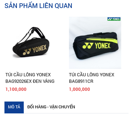
SẢN PHẨM LIÊN QUAN
TÚI CẦU LÔNG YONEX
TÚI CẦU LÔNG YONEX
BAG8911CR
BAG21LCW
1,000,000
1,100,000
MÔ TẢ
ĐỔI HÀNG - VẬN CHUYỂN