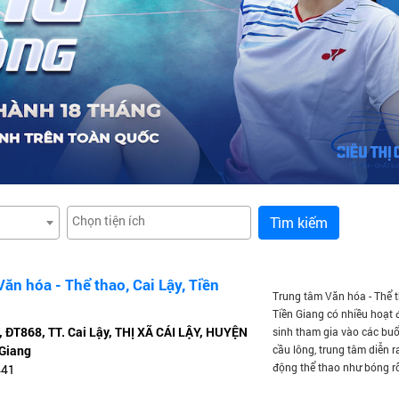
Tìm kiếm
ăn hóa - Thể thao, Cai Lậy, Tiền
Trung tâm Văn hóa - Thể t
Tiền Giang có nhiều hoạt
ĐT868, TT. Cai Lậy, THỊ XÃ CÁI LẬY, HUYỆN
sinh tham gia vào các buổ
 Giang
cầu lông, trung tâm diễn r
động thể thao như bóng rổ
441