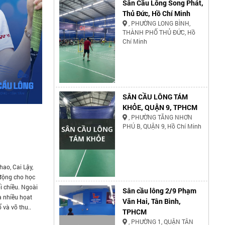
Sân Cầu Lông Song Phát,
Thủ Đức, Hồ Chí Minh
, PHƯỜNG LONG BÌNH,
THÀNH PHỐ THỦ ĐỨC, Hồ
Chí Minh
SÂN CẦU LÔNG TÁM
KHỎE, QUẬN 9, TPHCM
, PHƯỜNG TĂNG NHƠN
PHÚ B, QUẬN 9, Hồ Chí Minh
hao, Cai Lậy,
 động cho học
i chiều. Ngoài
Sân cầu lông 2/9 Phạm
a nhiều họat
Văn Hai, Tân Bình,
 và võ thu..
TPHCM
, PHƯỜNG 1, QUẬN TÂN