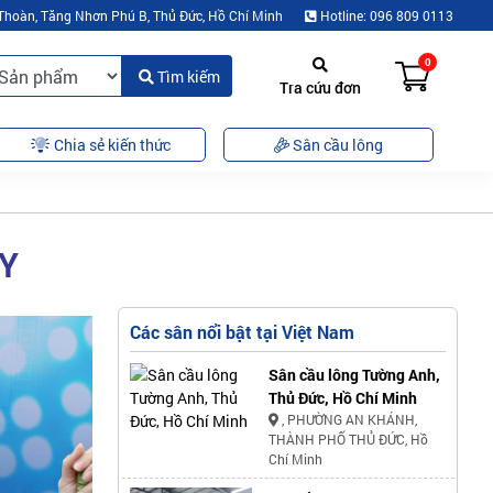
Thoàn, Tăng Nhơn Phú B, Thủ Đức, Hồ Chí Minh
Hotline: 096 809 0113
0
Tìm kiếm
Tra cứu đơn
Chia sẻ kiến thức
Sân cầu lông
ẬY
Các sân nổi bật tại Việt Nam
Sân cầu lông Tường Anh,
Thủ Đức, Hồ Chí Minh
, PHƯỜNG AN KHÁNH,
THÀNH PHỐ THỦ ĐỨC, Hồ
Chí Minh