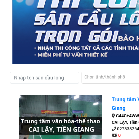
Chọn tỉnh/thành phố
Trung tâm V
Giang
C44C+4WW, 
CAI LẬY, Tiền
02733826
0