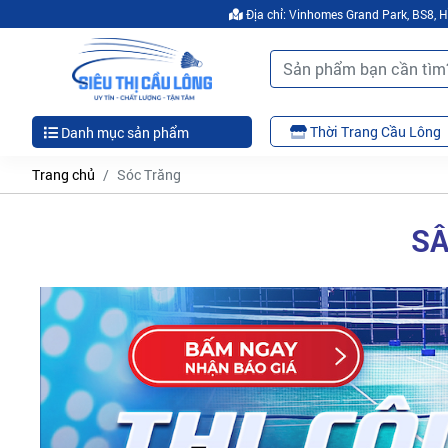
Địa chỉ: Vinhomes Grand Park, BS8,
Thời Trang Cầu Lông
Danh mục sản phẩm
Trang chủ
Sóc Trăng
SÂ