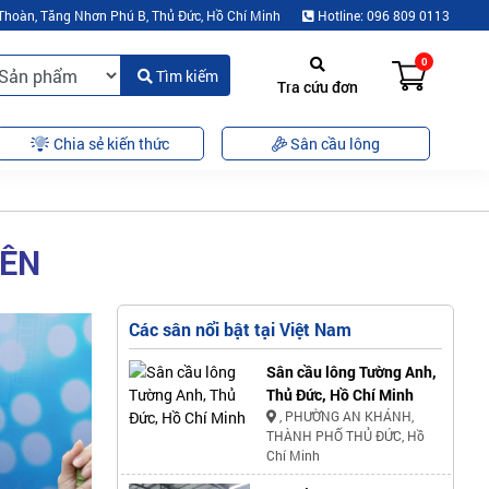
Thoàn, Tăng Nhơn Phú B, Thủ Đức, Hồ Chí Minh
Hotline: 096 809 0113
0
Tìm kiếm
Tra cứu đơn
Chia sẻ kiến thức
Sân cầu lông
YÊN
Các sân nổi bật tại Việt Nam
Sân cầu lông Tường Anh,
Thủ Đức, Hồ Chí Minh
, PHƯỜNG AN KHÁNH,
THÀNH PHỐ THỦ ĐỨC, Hồ
Chí Minh