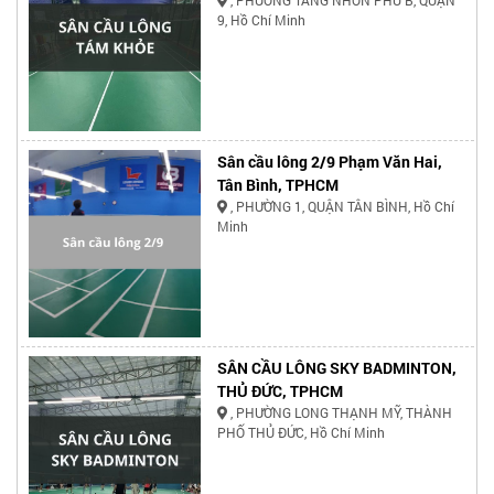
, PHƯỜNG TĂNG NHƠN PHÚ B, QUẬN
9, Hồ Chí Minh
Sân cầu lông 2/9 Phạm Văn Hai,
Tân Bình, TPHCM
, PHƯỜNG 1, QUẬN TÂN BÌNH, Hồ Chí
Minh
SÂN CẦU LÔNG SKY BADMINTON,
THỦ ĐỨC, TPHCM
, PHƯỜNG LONG THẠNH MỸ, THÀNH
PHỐ THỦ ĐỨC, Hồ Chí Minh