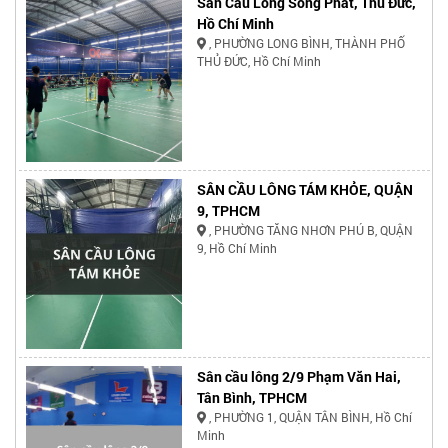
Sân Cầu Lông Song Phát, Thủ Đức,
Hồ Chí Minh
, PHƯỜNG LONG BÌNH, THÀNH PHỐ
THỦ ĐỨC, Hồ Chí Minh
SÂN CẦU LÔNG TÁM KHỎE, QUẬN
9, TPHCM
, PHƯỜNG TĂNG NHƠN PHÚ B, QUẬN
9, Hồ Chí Minh
Sân cầu lông 2/9 Phạm Văn Hai,
Tân Bình, TPHCM
, PHƯỜNG 1, QUẬN TÂN BÌNH, Hồ Chí
Minh