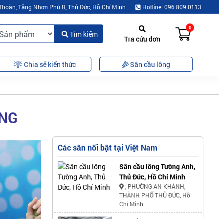
Thoàn, Tăng Nhơn Phú B, Thủ Đức, Hồ Chí Minh
Hotline: 096 809 0113
0
Tìm kiếm
Tra cứu đơn
Chia sẻ kiến thức
Sân cầu lông
ƠNG
Các sân nổi bật tại Việt Nam
Sân cầu lông Tường Anh,
Thủ Đức, Hồ Chí Minh
, PHƯỜNG AN KHÁNH,
THÀNH PHỐ THỦ ĐỨC, Hồ
Chí Minh