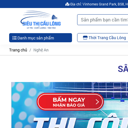
Địa chỉ: Vinhomes Grand Park, BS8,
Thời Trang Cầu Lông
Danh mục sản phẩm
Trang chủ
Nghệ An
SÂ