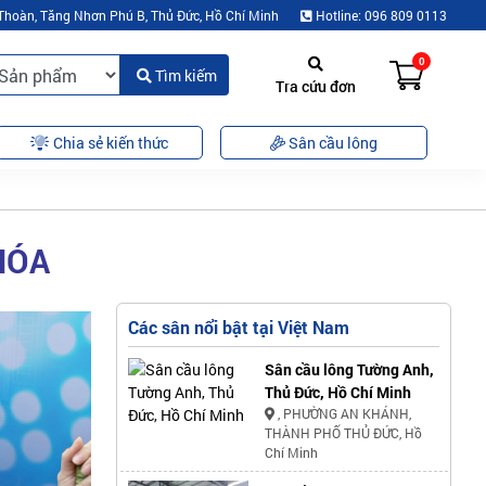
Thoàn, Tăng Nhơn Phú B, Thủ Đức, Hồ Chí Minh
Hotline: 096 809 0113
0
Tìm kiếm
Tra cứu đơn
Chia sẻ kiến thức
Sân cầu lông
HÓA
Các sân nổi bật tại Việt Nam
Sân cầu lông Tường Anh,
Thủ Đức, Hồ Chí Minh
, PHƯỜNG AN KHÁNH,
THÀNH PHỐ THỦ ĐỨC, Hồ
Chí Minh