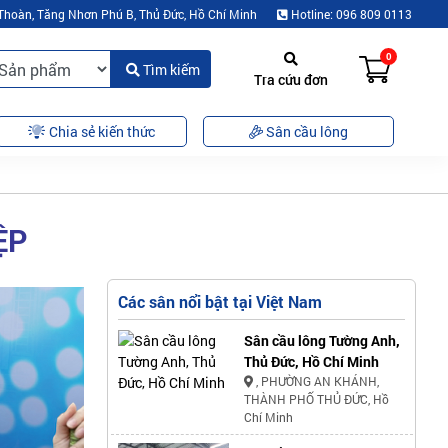
Thoàn, Tăng Nhơn Phú B, Thủ Đức, Hồ Chí Minh
Hotline: 096 809 0113
0
Tìm kiếm
Tra cứu đơn
Chia sẻ kiến thức
Sân cầu lông
ỆP
Các sân nổi bật tại Việt Nam
Sân cầu lông Tường Anh,
Thủ Đức, Hồ Chí Minh
, PHƯỜNG AN KHÁNH,
THÀNH PHỐ THỦ ĐỨC, Hồ
Chí Minh