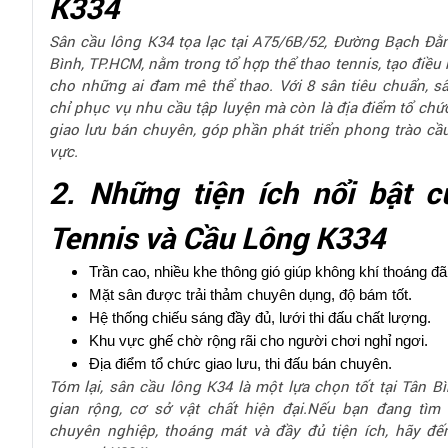
K334
Sân cầu lông K34 tọa lạc tại A75/6B/52, Đường Bạch Đằng
Bình, TP.HCM, nằm trong tổ hợp thể thao tennis, tạo điều 
cho những ai đam mê thể thao. Với 8 sân tiêu chuẩn, 
chỉ phục vụ nhu cầu tập luyện mà còn là địa điểm tổ chức
giao lưu bán chuyên, góp phần phát triển phong trào cầu
vực.
2. Những tiện ích nổi bật 
Tennis và Cầu Lông K334
Trần cao, nhiều khe thông gió giúp không khí thoáng đã
Mặt sân được trải thảm chuyên dụng, độ bám tốt.
Hệ thống chiếu sáng đầy đủ, lưới thi đấu chất lượng.
Khu vực ghế chờ rộng rãi cho người chơi nghỉ ngơi.
Địa điểm tổ chức giao lưu, thi đấu bán chuyên.
Tóm lại, sân cầu lông K34 là một lựa chọn tốt tại Tân B
gian rộng, cơ sở vật chất hiện đại.Nếu bạn đang tìm
chuyên nghiệp, thoáng mát và đầy đủ tiện ích, hãy đế