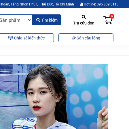
Thoàn, Tăng Nhơn Phú B, Thủ Đức, Hồ Chí Minh
Hotline: 096 809 0113
0
Tìm kiếm
Tra cứu đơn
Chia sẻ kiến thức
Sân cầu lông