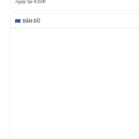
ngay tại K334!
BẢN ĐỒ