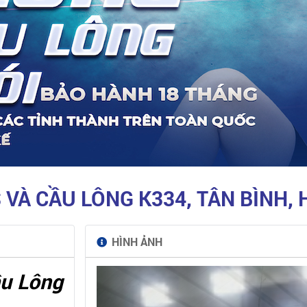
 VÀ CẦU LÔNG K334, TÂN BÌNH, 
HÌNH ẢNH
ầu Lông