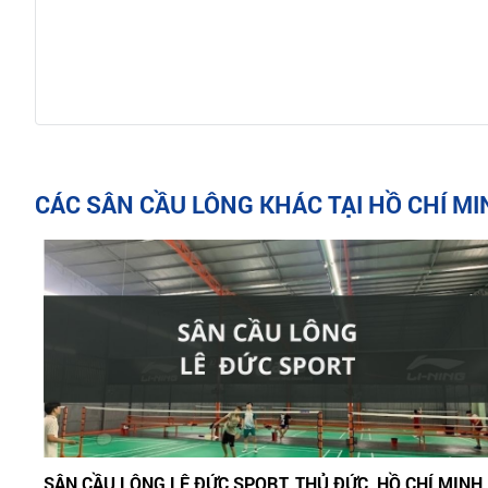
CÁC SÂN CẦU LÔNG KHÁC TẠI HỒ CHÍ M
SÂN CẦU LÔNG LÊ ĐỨC SPORT, THỦ ĐỨC, HỒ CHÍ MINH