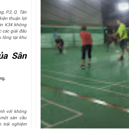
, P.2, Q. Tân
kiện thuận lợi
sân K34 không
 các giải đấu
 lông tại khu
của Sân
ng.
ình với không
 một sân cầu
n trải nghiệm