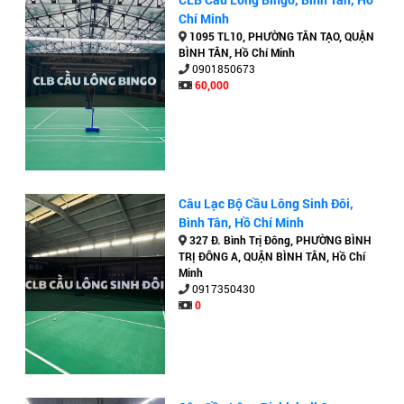
Chí Minh
1095 TL10, PHƯỜNG TÂN TẠO, QUẬN
BÌNH TÂN, Hồ Chí Minh
0901850673
60,000
Câu Lạc Bộ Cầu Lông Sinh Đôi,
Bình Tân, Hồ Chí Minh
327 Đ. Bình Trị Đông, PHƯỜNG BÌNH
TRỊ ĐÔNG A, QUẬN BÌNH TÂN, Hồ Chí
Minh
0917350430
0