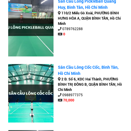
Sân Cầu Lông Pickleball Quang
Huy, Bình Tân, Hồ Chí Minh
110/2 Miếu Gò Xoài, PHƯỜNG BÌNH
HƯNG HÒA A, QUẬN BÌNH TÂN, Hồ Chí
Minh
0789762288
0
Sân Cầu Lông Cốc Cốc, Bình Tân,
Hồ Chí Minh
2 Đ. Số 6, KDC Hai Thành, PHƯỜNG
BÌNH TRỊ ĐÔNG B, QUẬN BÌNH TÂN, Hồ
Chí Minh
0988977375
70,000