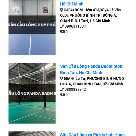
Hồ Chí Minh
QJF4+RCM, Hẻm 413/41/4 Lê Văn
Quới, PHƯỜNG BÌNH TRỊ ĐÔNG A,
QUẬN BÌNH TÂN, Hồ Chí Minh
0906311504
0
Sân Cầu Lông Panda Badminton,
Bình Tân, Hồ Chí Minh
65A Đ. Lô Tư, PHƯỜNG BÌNH HƯNG
HÒA A, QUẬN BÌNH TÂN, Hồ Chí Minh
0888888342
0
Sân Cầu Lông và Pickkeball Hưng