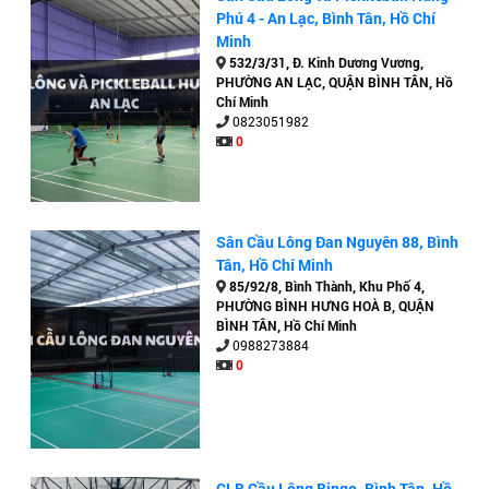
Phú 4 - An Lạc, Bình Tân, Hồ Chí
Minh
532/3/31, Đ. Kinh Dương Vương,
PHƯỜNG AN LẠC, QUẬN BÌNH TÂN, Hồ
Chí Minh
0823051982
0
Sân Cầu Lông Đan Nguyên 88, Bình
Tân, Hồ Chí Minh
85/92/8, Bình Thành, Khu Phố 4,
PHƯỜNG BÌNH HƯNG HOÀ B, QUẬN
BÌNH TÂN, Hồ Chí Minh
0988273884
0
CLB Cầu Lông Bingo, Bình Tân, Hồ