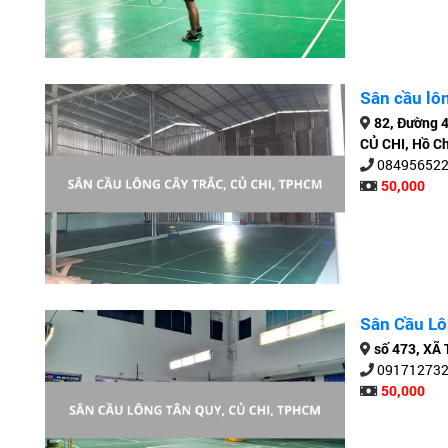
Sân cầu lô
82, Đường 
CỦ CHI, Hồ C
08495652
50,000
Sân Cầu Lô
số 473, XÃ
09171273
50,000