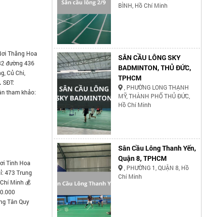
BÌNH, Hồ Chí Minh
Nơi Thăng Hoa
SÂN CẦU LÔNG SKY
82 đường 436
BADMINTON, THỦ ĐỨC,
g, Củ Chi,
TPHCM
 SĐT:
, PHƯỜNG LONG THẠNH
ân tham khảo:
MỸ, THÀNH PHỐ THỦ ĐỨC,
Hồ Chí Minh
Sân Cầu Lông Thanh Yến,
Quận 8, TPHCM
ơi Tinh Hoa
, PHƯỜNG 1, QUẬN 8, Hồ
ỉ: 473 Trung
Chí Minh
 Chí Minh 💰
50.000
ng Tân Quy