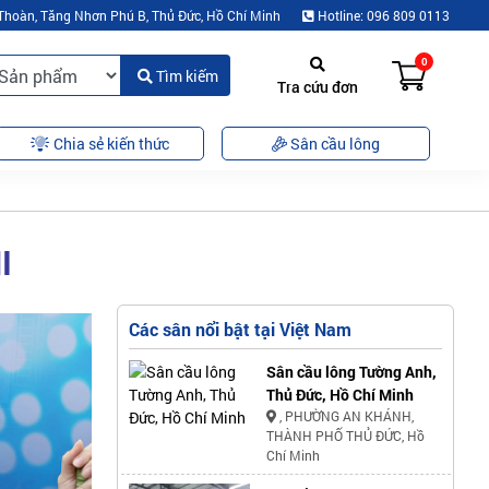
Thoàn, Tăng Nhơn Phú B, Thủ Đức, Hồ Chí Minh
Hotline: 096 809 0113
0
Tìm kiếm
Tra cứu đơn
Chia sẻ kiến thức
Sân cầu lông
I
Các sân nổi bật tại Việt Nam
Sân cầu lông Tường Anh,
Thủ Đức, Hồ Chí Minh
, PHƯỜNG AN KHÁNH,
THÀNH PHỐ THỦ ĐỨC, Hồ
Chí Minh