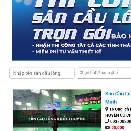
Chọn tỉnh/thành phố
Sân Cầu Lô
Minh
16 Ông Ích 
HUYỆN CỦ CHI
09370820
50,000