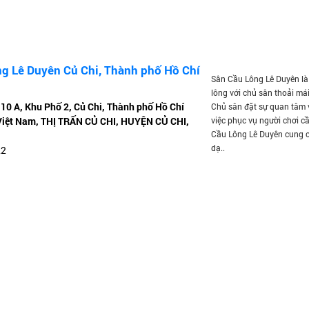
ng Lê Duyên Củ Chi, Thành phố Hồ Chí
Sân Cầu Lông Lê Duyên là
lông với chủ sân thoải mái
10 A, Khu Phố 2, Củ Chi, Thành phố Hồ Chí
Chủ sân đặt sự quan tâm 
Việt Nam, THỊ TRẤN CỦ CHI, HUYỆN CỦ CHI,
việc phục vụ người chơi c
Cầu Lông Lê Duyên cung c
dạ..
22