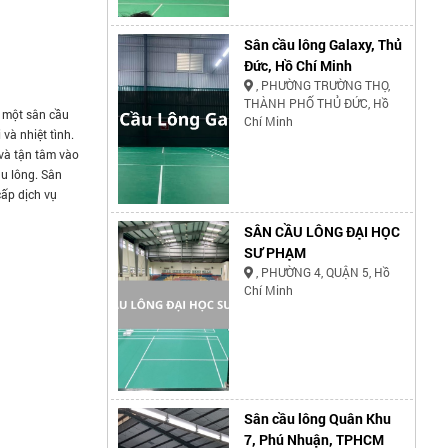
Sân cầu lông Galaxy, Thủ
Đức, Hồ Chí Minh
, PHƯỜNG TRƯỜNG THỌ,
THÀNH PHỐ THỦ ĐỨC, Hồ
 một sân cầu
Chí Minh
 và nhiệt tình.
và tận tâm vào
ầu lông. Sân
ấp dịch vụ
SÂN CẦU LÔNG ĐẠI HỌC
SƯ PHẠM
, PHƯỜNG 4, QUẬN 5, Hồ
Chí Minh
Sân cầu lông Quân Khu
7, Phú Nhuận, TPHCM