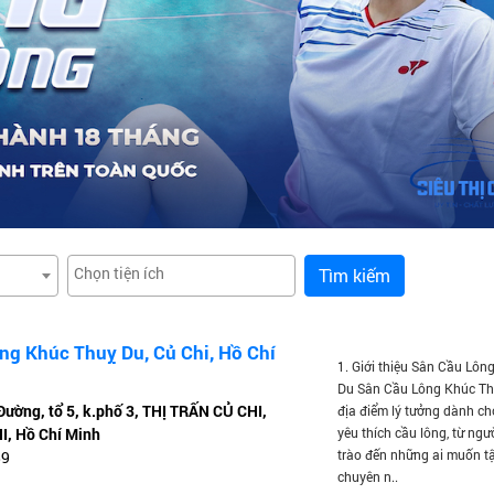
Tìm kiếm
ng Khúc Thuỵ Du, Củ Chi, Hồ Chí
1. Giới thiệu Sân Cầu Lôn
Du Sân Cầu Lông Khúc Th
Đường, tổ 5, k.phố 3, THỊ TRẤN CỦ CHI,
địa điểm lý tưởng dành c
, Hồ Chí Minh
yêu thích cầu lông, từ ngư
trào đến những ai muốn t
89
chuyên n..