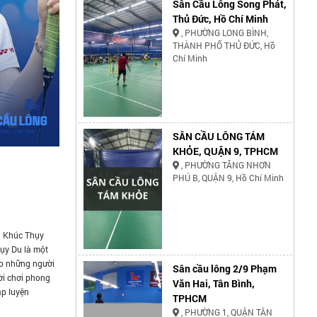
Sân Cầu Lông Song Phát,
Thủ Đức, Hồ Chí Minh
, PHƯỜNG LONG BÌNH,
THÀNH PHỐ THỦ ĐỨC, Hồ
Chí Minh
SÂN CẦU LÔNG TÁM
KHỎE, QUẬN 9, TPHCM
, PHƯỜNG TĂNG NHƠN
PHÚ B, QUẬN 9, Hồ Chí Minh
g Khúc Thụy
ụy Du là một
ho những người
Sân cầu lông 2/9 Phạm
ời chơi phong
Văn Hai, Tân Bình,
ập luyện
TPHCM
, PHƯỜNG 1, QUẬN TÂN