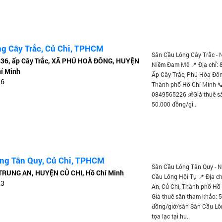
ng Cây Trắc, Củ Chi, TPHCM
Sân Cầu Lông Cây Trắc - 
436, ấp Cây Trắc, XÃ PHÚ HOÀ ĐÔNG, HUYỆN
Niềm Đam Mê 📍 Địa chỉ: 
hí Minh
Ấp Cây Trắc, Phú Hòa Đôn
26
Thành phố Hồ Chí Minh 📞
0849565226 💰Giá thuê s
50.000 đồng/gi..
ng Tân Quy, Củ Chi, TPHCM
Sân Cầu Lông Tân Quy - N
 TRUNG AN, HUYỆN CỦ CHI, Hồ Chí Minh
Cầu Lông Hội Tụ 📍 Địa ch
23
An, Củ Chi, Thành phố Hồ
Giá thuê sân tham khảo: 
đồng/giờ/sân Sân Cầu Lô
tọa lạc tại hu..