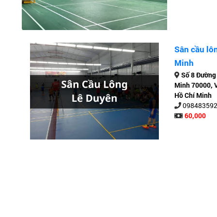
Sân cầu lô
Minh
Số 8 Đường 
Minh 70000, 
Hồ Chí Minh
09848359
60,000