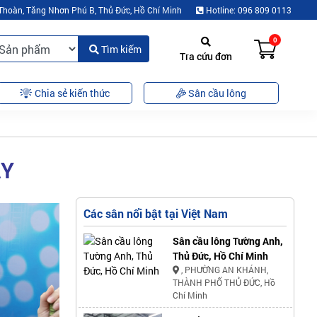
Thoàn, Tăng Nhơn Phú B, Thủ Đức, Hồ Chí Minh
Hotline: 096 809 0113
0
Tìm kiếm
Tra cứu đơn
Chia sẻ kiến thức
Sân cầu lông
ÂY
Các sân nổi bật tại Việt Nam
Sân cầu lông Tường Anh,
Thủ Đức, Hồ Chí Minh
, PHƯỜNG AN KHÁNH,
THÀNH PHỐ THỦ ĐỨC, Hồ
Chí Minh