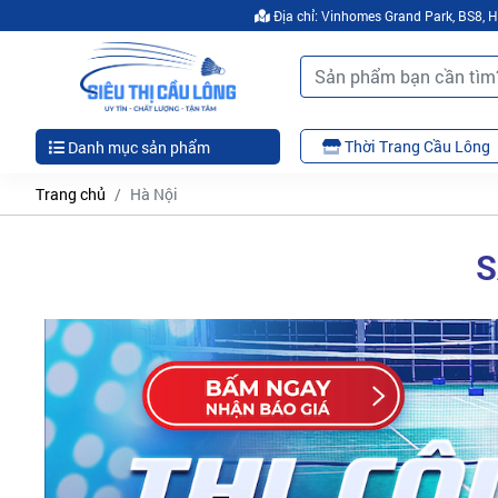
Địa chỉ: Vinhomes Grand Park, BS8,
Thời Trang Cầu Lông
Danh mục sản phẩm
Trang chủ
Hà Nội
S