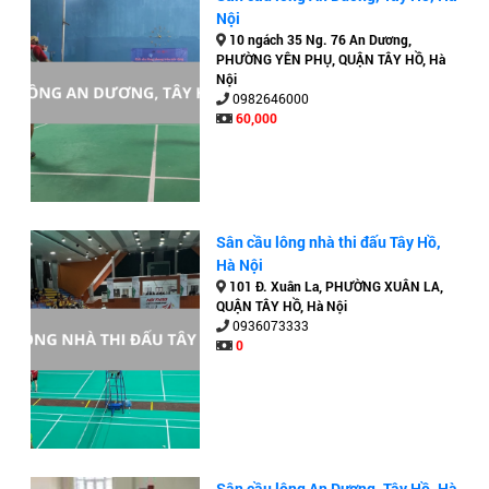
Nội
10 ngách 35 Ng. 76 An Dương,
PHƯỜNG YÊN PHỤ, QUẬN TÂY HỒ, Hà
Nội
0982646000
60,000
Sân cầu lông nhà thi đấu Tây Hồ,
Hà Nội
101 Đ. Xuân La, PHƯỜNG XUÂN LA,
QUẬN TÂY HỒ, Hà Nội
0936073333
0
Sân cầu lông An Dương, Tây Hồ, Hà