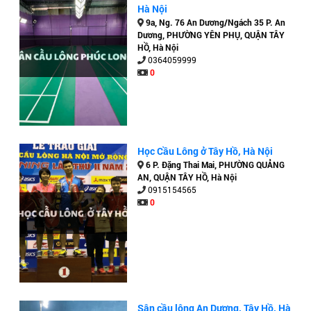
Hà Nội
9a, Ng. 76 An Dương/Ngách 35 P. An
Dương, PHƯỜNG YÊN PHỤ, QUẬN TÂY
HỒ, Hà Nội
0364059999
0
Học Cầu Lông ở Tây Hồ, Hà Nội
6 P. Đặng Thai Mai, PHƯỜNG QUẢNG
AN, QUẬN TÂY HỒ, Hà Nội
0915154565
0
Sân cầu lông An Dương, Tây Hồ, Hà