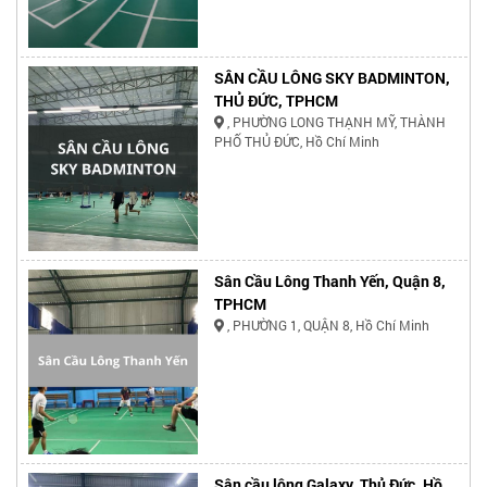
SÂN CẦU LÔNG SKY BADMINTON,
THỦ ĐỨC, TPHCM
, PHƯỜNG LONG THẠNH MỸ, THÀNH
PHỐ THỦ ĐỨC, Hồ Chí Minh
Sân Cầu Lông Thanh Yến, Quận 8,
TPHCM
, PHƯỜNG 1, QUẬN 8, Hồ Chí Minh
Sân cầu lông Galaxy, Thủ Đức, Hồ