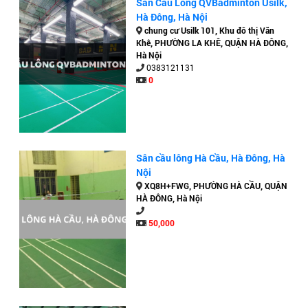
Sân Cầu Lông QVBadminton Usilk,
Hà Đông, Hà Nội
chung cư Usilk 101, Khu đô thị Văn
Khê, PHƯỜNG LA KHÊ, QUẬN HÀ ĐÔNG,
Hà Nội
0383121131
0
Sân cầu lông Hà Cầu, Hà Đông, Hà
Nội
XQ8H+FWG, PHƯỜNG HÀ CẦU, QUẬN
HÀ ĐÔNG, Hà Nội
50,000