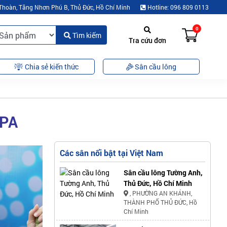
Thoàn, Tăng Nhơn Phú B, Thủ Đức, Hồ Chí Minh
Hotline: 096 809 0113
0
Tìm kiếm
Tra cứu đơn
Chia sẻ kiến thức
Sân cầu lông
 PA
Các sân nổi bật tại Việt Nam
Sân cầu lông Tường Anh,
Thủ Đức, Hồ Chí Minh
, PHƯỜNG AN KHÁNH,
THÀNH PHỐ THỦ ĐỨC, Hồ
Chí Minh