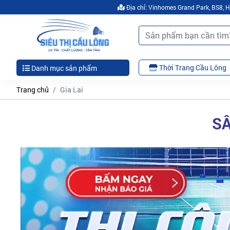
Địa chỉ: Vinhomes Grand Park, BS8,
Thời Trang Cầu Lông
Danh mục sản phẩm
Trang chủ
Gia Lai
SÂ