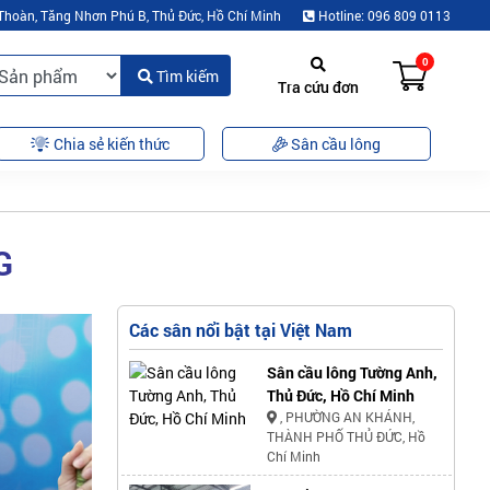
Thoàn, Tăng Nhơn Phú B, Thủ Đức, Hồ Chí Minh
Hotline: 096 809 0113
0
Tìm kiếm
Tra cứu đơn
Chia sẻ kiến thức
Sân cầu lông
G
Các sân nổi bật tại Việt Nam
Sân cầu lông Tường Anh,
Thủ Đức, Hồ Chí Minh
, PHƯỜNG AN KHÁNH,
THÀNH PHỐ THỦ ĐỨC, Hồ
Chí Minh