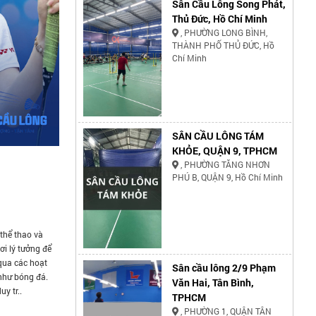
Sân Cầu Lông Song Phát,
Thủ Đức, Hồ Chí Minh
, PHƯỜNG LONG BÌNH,
THÀNH PHỐ THỦ ĐỨC, Hồ
Chí Minh
SÂN CẦU LÔNG TÁM
KHỎE, QUẬN 9, TPHCM
, PHƯỜNG TĂNG NHƠN
PHÚ B, QUẬN 9, Hồ Chí Minh
thể thao và
ơi lý tưởng để
qua các hoạt
Sân cầu lông 2/9 Phạm
như bóng đá.
Văn Hai, Tân Bình,
y tr..
TPHCM
, PHƯỜNG 1, QUẬN TÂN