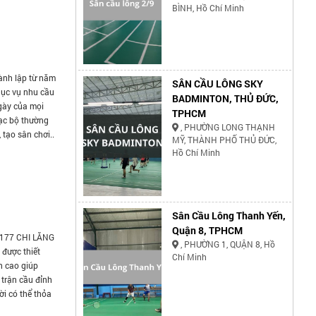
BÌNH, Hồ Chí Minh
ành lập từ năm
SÂN CẦU LÔNG SKY
hục vụ nhu cầu
BADMINTON, THỦ ĐỨC,
gày của mọi
TPHCM
lạc bộ thường
, PHƯỜNG LONG THẠNH
 tạo sân chơi..
MỸ, THÀNH PHỐ THỦ ĐỨC,
Hồ Chí Minh
Sân Cầu Lông Thanh Yến,
Quận 8, TPHCM
177 CHI LĂNG
, PHƯỜNG 1, QUẬN 8, Hồ
được thiết
Chí Minh
n cao giúp
 trận cầu đỉnh
ời có thể thỏa