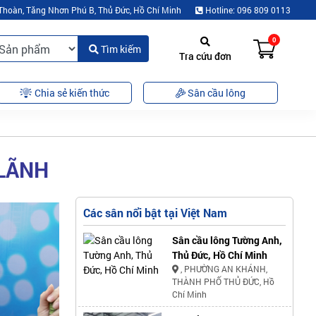
Thoàn, Tăng Nhơn Phú B, Thủ Đức, Hồ Chí Minh
Hotline: 096 809 0113
0
Tìm kiếm
Tra cứu đơn
Chia sẻ kiến thức
Sân cầu lông
 LÃNH
Các sân nổi bật tại Việt Nam
Sân cầu lông Tường Anh,
Thủ Đức, Hồ Chí Minh
, PHƯỜNG AN KHÁNH,
THÀNH PHỐ THỦ ĐỨC, Hồ
Chí Minh