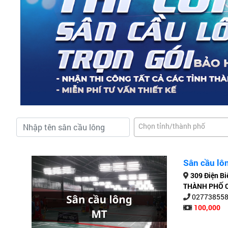
Chọn tỉnh/thành phố
Sân cầu lô
309 Điện B
THÀNH PHỐ C
02773855
100,000