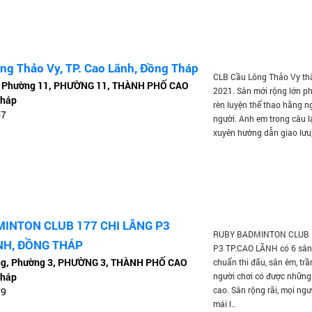
ng Thảo Vy, TP. Cao Lãnh, Đồng Tháp
CLB Cầu Lông Thảo Vy th
 Phường 11, PHƯỜNG 11, THÀNH PHỐ CAO
2021. Sân mới rộng lớn p
Tháp
rèn luyện thể thao hằng n
67
người. Anh em trong câu 
xuyên hướng dẫn giao lưu,
INTON CLUB 177 CHI LĂNG P3
RUBY BADMINTON CLUB 
NH, ĐỒNG THÁP
P3 TP.CAO LÃNH có 6 sân 
ng, Phường 3, PHƯỜNG 3, THÀNH PHỐ CAO
chuẩn thi đấu, sân êm, trầ
Tháp
người chơi có được những
cao. Sân rộng rãi, mọi ngư
79
mái l..