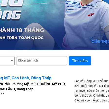
Tìm kiếm
ng MT, Cao Lãnh, Đồng Tháp
Sân cầu lông MT: Thể dục 
iên Phủ, Phường Mỹ Phú, PHƯỜNG MỸ PHÚ,
sức khoẻ: Sân cầu MT là n
AO LÃNH, Đồng Tháp
rèn luyện sức khỏe thông 
877
động thể dục và thể thao 
Điều này có thể giúp bạn du