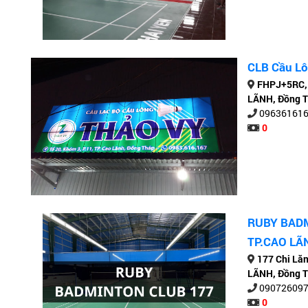
CLB Cầu Lô
FHPJ+5RC,
LÃNH, Đồng 
09636161
0
RUBY BADM
TP.CAO LÃ
177 Chi Lă
LÃNH, Đồng 
09072609
0