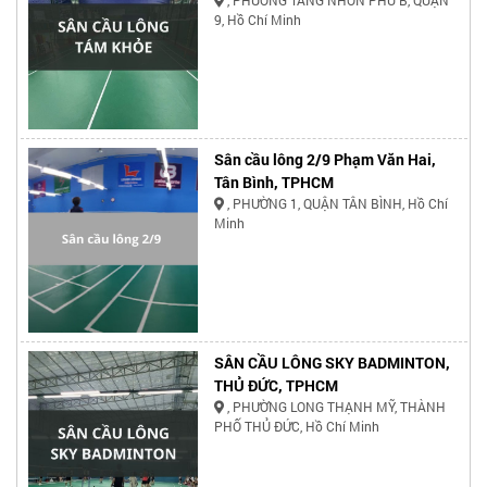
, PHƯỜNG TĂNG NHƠN PHÚ B, QUẬN
9, Hồ Chí Minh
Sân cầu lông 2/9 Phạm Văn Hai,
Tân Bình, TPHCM
, PHƯỜNG 1, QUẬN TÂN BÌNH, Hồ Chí
Minh
SÂN CẦU LÔNG SKY BADMINTON,
THỦ ĐỨC, TPHCM
, PHƯỜNG LONG THẠNH MỸ, THÀNH
PHỐ THỦ ĐỨC, Hồ Chí Minh