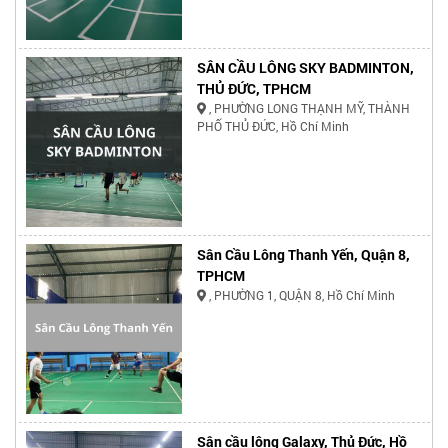
SÂN CẦU LÔNG SKY BADMINTON,
THỦ ĐỨC, TPHCM
, PHƯỜNG LONG THẠNH MỸ, THÀNH
PHỐ THỦ ĐỨC, Hồ Chí Minh
Sân Cầu Lông Thanh Yến, Quận 8,
TPHCM
, PHƯỜNG 1, QUẬN 8, Hồ Chí Minh
Sân cầu lông Galaxy, Thủ Đức, Hồ