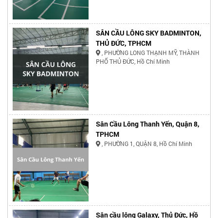
SÂN CẦU LÔNG SKY BADMINTON,
THỦ ĐỨC, TPHCM
, PHƯỜNG LONG THẠNH MỸ, THÀNH
PHỐ THỦ ĐỨC, Hồ Chí Minh
Sân Cầu Lông Thanh Yến, Quận 8,
TPHCM
, PHƯỜNG 1, QUẬN 8, Hồ Chí Minh
Sân cầu lông Galaxy, Thủ Đức, Hồ