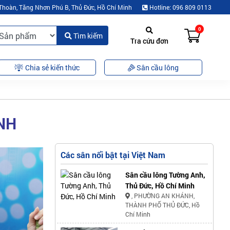
Thoàn, Tăng Nhơn Phú B, Thủ Đức, Hồ Chí Minh
Hotline: 096 809 0113
0
Tìm kiếm
Tra cứu đơn
Chia sẻ kiến thức
Sân cầu lông
NH
Các sân nổi bật tại Việt Nam
Sân cầu lông Tường Anh,
Thủ Đức, Hồ Chí Minh
, PHƯỜNG AN KHÁNH,
THÀNH PHỐ THỦ ĐỨC, Hồ
Chí Minh