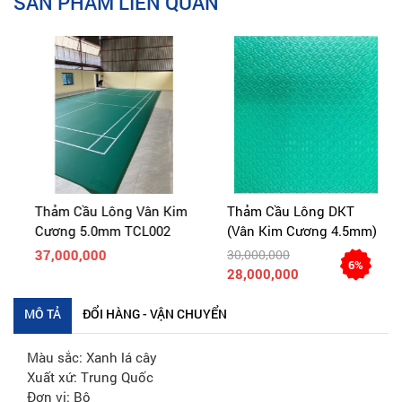
SẢN PHẨM LIÊN QUAN
Thảm Cầu Lông Vân Kim
Thảm Cầu Lông DKT
Cương 5.0mm TCL002
(Vân Kim Cương 4.5mm)
37,000,000
30,000,000
6%
28,000,000
MÔ TẢ
ĐỔI HÀNG - VẬN CHUYỂN
Màu sắc: Xanh lá cây
Xuất xứ: Trung Quốc