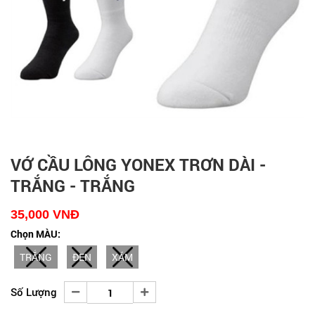
VỚ CẦU LÔNG YONEX TRƠN DÀI -
TRẮNG - TRẮNG
35,000
VNĐ
Chọn MÀU:
TRẮNG
ĐEN
XÁM
Số Lượng