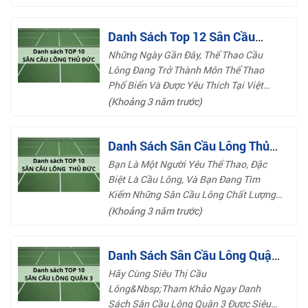
Danh Sách Top 12 Sân Cầu
Lông Thủ Đức
Những Ngày Gần Đây, Thể Thao Cầu
Lông Đang Trở Thành Môn Thể Thao
Phổ Biến Và Được Yêu Thích Tại Việt
Nam. Và Nếu Bạn Đang Sống Tại Thủ
(Khoảng 3 năm trước)
Đức, Một T..
Danh Sách Sân Cầu Lông Thủ
Đức - Cập Nhật Mới Nhất 2023
Bạn Là Một Người Yêu Thể Thao, Đặc
Biệt Là Cầu Lông, Và Bạn Đang Tìm
Kiếm Những Sân Cầu Lông Chất Lượng
Tại Thủ Đức? Bài Viết Này Sẽ Giới Thiệu
(Khoảng 3 năm trước)
Ch..
Danh Sách Sân Cầu Lông Quận
3
Hãy Cùng Siêu Thị Cầu
Lông&nbsp;tham Khảo Ngay Danh
Sách Sân Cầu Lông Quận 3 Được Siêu