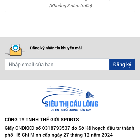
Thị Cầu Lông Tổng Hợp Và Cập Nhật
(Khoảng 3 năm trước)
Mới Nhất.
Đăng ký nhận tin khuyến mãi
Đăng ký
CÔNG TY TNHH THẾ GIỚI SPORTS
Giấy CNĐKKD số 0318793537 do Sở Kế hoạch đầu tư thành
phố Hồ Chí Minh cấp ngày 27 tháng 12 năm 2024