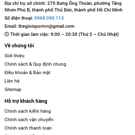
Địa chỉ trụ sở chính: 270 Bưng Ông Thoàn, phường Tăng
Nhơn Phú B, thành phố Thủ Đức, thành phố Hồ Chí Minh
Số điện thoại:
0968.090.113
Email: thegioisportvn@gmail.com
Thời gian làm việc: 9:00 – 20:30 (Thứ 2 – Chủ Nhật)
Về chúng tôi
Giới thiệu
Chính sách & Quy định chung
Điều khoản & Bảo mật
Liên hệ
Sitemap
Hỗ trợ khách hàng
Chính sách kiểm hàng
Chính sách vận chuyển
Chính sách thanh toán