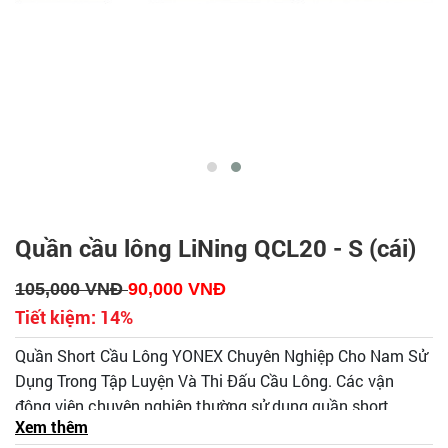
Quần cầu lông LiNing QCL20 - S (cái)
105,000
VNĐ
90,000
VNĐ
Tiết kiệm:
14%
Quần Short Cầu Lông YONEX Chuyên Nghiệp Cho Nam Sử
Dụng Trong Tập Luyện Và Thi Đấu Cầu Lông. Các vận
động viên chuyên nghiệp thường sử dụng quần short
Xem thêm
Yonex thay vì quần đùi cộc. Lí do vì quần short sẽ tạo cảm