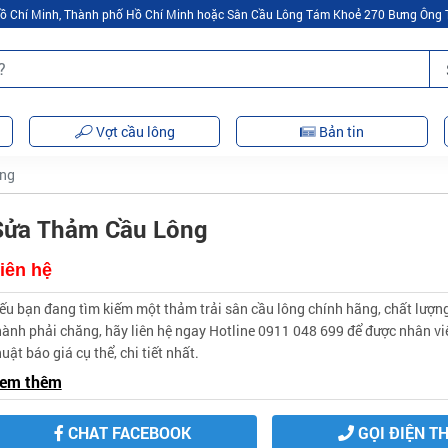
 Hồ Chí Minh, Thành phố Hồ Chí Minh hoặc Sân Cầu Lông Tám Khoẻ 270 Bưng Ông 
Vợt cầu lông
Bản tin
ông
Sửa Thảm Cầu Lông
iên hệ
ếu bạn đang tìm kiếm một thảm trải sân cầu lông chính hãng, chất lượng
hành phải chăng, hãy liên hệ ngay Hotline 0911 048 699 để được nhân vi
huật báo giá cụ thể, chi tiết nhất.
em thêm
CHAT FACEBOOK
GỌI ĐIỆN T