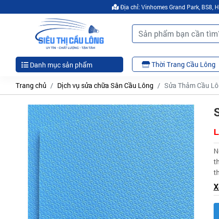
Địa chỉ: Vinhomes Grand Park, BS8,
Thời Trang Cầu Lông
Danh mục sản phẩm
Trang chủ
Dịch vụ sửa chữa Sân Cầu Lông
Sửa Thảm Cầu L
L
N
t
t
X