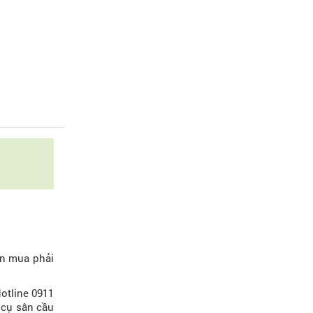
ạn mua phải
otline 0911
g cụ sân cầu