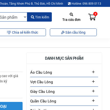
Thoàn, Tăng Nhơn Phú B, Thủ Đức, Hồ Chí Minh
Hotline: 096 809 0113
0
Tìm kiếm
Tra cứu đơn
Chia sẻ kiến thức
Sân cầu lông
DANH MỤC SẢN PHẨM
Áo Cầu Lông
 cao với giá
ên kỹ
Vợt Cầu Lông
Giày Cầu Lông
Quần Cầu Lông
HOẠI