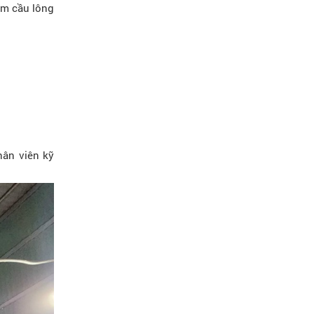
hảm cầu lông
hân viên kỹ