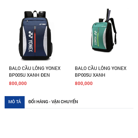
ONEX
BALO CẦU LÔNG YONEX
BALO CẦU LÔNG YON
BP005U XANH
BP005U TÍM
800,000
800,000
MÔ TẢ
ĐỔI HÀNG - VẬN CHUYỂN